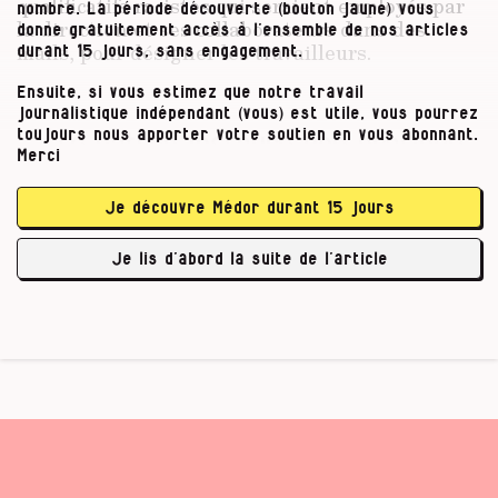
qualificatifs racistes qui seraient employés par
nombre. La période découverte (bouton jaune) vous
la direction et ses collaborateurs dans des
donne gratuitement accès à l’ensemble de nos articles
mails, pour désigner les travailleurs.
durant 15 jours, sans engagement.
Ensuite, si vous estimez que notre travail
journalistique indépendant (vous) est utile, vous pourrez
« Le patron instaure une pratique
toujours nous apporter votre soutien en vous abonnant.
Merci
de la peur. »
Je découvre Médor durant 15 jours
Chez …
Je lis d’abord la suite de l’article