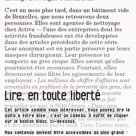
C’est un mois plus tard, dans un bâtiment vide
de Bruxelles, que nous retrouvons deux
personnes. Elles sont agentes de nettoyage
chez Activa — l’une des entreprises dont les
activités frauduleuses ont été développées
dans des articles précédents de cette série.
Leur anonymat est en partie préservé par leurs
masques chirurgicaux. Leur présence ici
comporte un gros risque. Elles savent qu’elles
pourraient être reconnues. Pourtant, elles
dénoncent sans filtre les agissements de leur
employeur. «
Les millions de chiffre d’affaires sont
accumulés en profitant de la précarité des gens, des
Lire, en toute liberté
personnes sans papiers débauchés à la sauvette
dans les cafés ou les mosquées, qu’Activa fait
travailler au noir, à 7€40 l’heure.
» Dans une
Cet article semble vous intéresser. Vous pouvez lire la
main, un employé tient une liste manuscrite
suite à votre aise : c’est un cadeau. Il suffit de cliquer
des heures que l’entreprise ne déclarerait pas
sur le bouton blanc, ci-dessous.
et des montants payés cash. Dans l’autre main,
un écran de téléphone, sur lequel il montre les
Nos contenus doivent être accessibles au plus grand