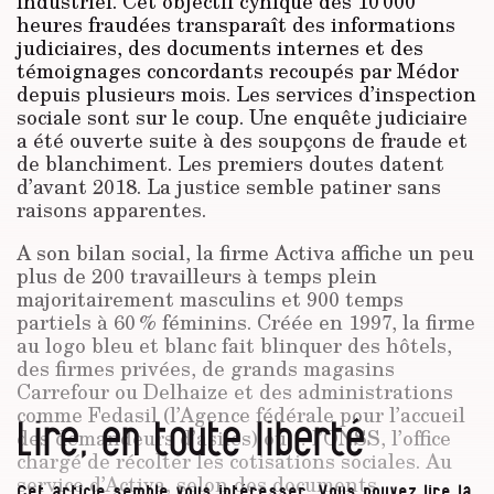
industriel. Cet objectif cynique des 10 000
heures fraudées transparaît des informations
judiciaires, des documents internes et des
témoignages concordants recoupés par Médor
depuis plusieurs mois. Les services d’inspection
sociale sont sur le coup. Une enquête judiciaire
a été ouverte suite à des soupçons de fraude et
de blanchiment. Les premiers doutes datent
d’avant 2018. La justice semble patiner sans
raisons apparentes.
A son bilan social, la firme Activa affiche un peu
plus de 200 travailleurs à temps plein
majoritairement masculins et 900 temps
partiels à 60 % féminins. Créée en 1997, la firme
au logo bleu et blanc fait blinquer des hôtels,
des firmes privées, de grands magasins
Carrefour ou Delhaize et des administrations
comme Fedasil (l’Agence fédérale pour l’accueil
Lire, en toute liberté
des demandeurs d’asiles) ou… l’ONSS, l’office
chargé de récolter les cotisations sociales. Au
service d’Activa, selon des documents
Cet article semble vous intéresser. Vous pouvez lire la