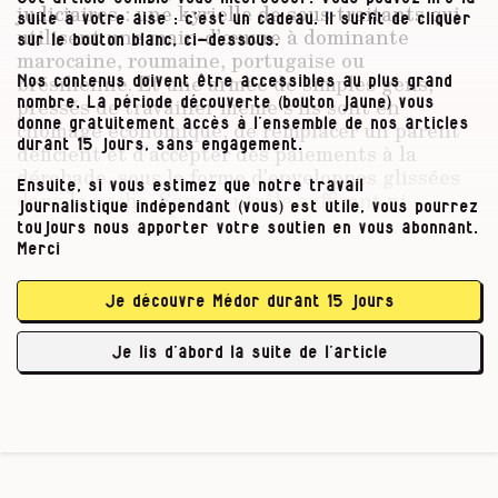
judiciaires : une kyrielle de sous-traitants qui
suite à votre aise : c’est un cadeau. Il suffit de cliquer
utilisent une main-d’œuvre à dominante
sur le bouton blanc, ci-dessous.
marocaine, roumaine, portugaise ou
brésilienne. Et une armée de simples gens,
Nos contenus doivent être accessibles au plus grand
pressés de travailler même s’ils sont en
nombre. La période découverte (bouton jaune) vous
donne gratuitement accès à l’ensemble de nos articles
chômage économique, de remplacer un parent
durant 15 jours, sans engagement.
déficient et d’accepter des paiements à la
dérobade, sous la forme d’enveloppes glissées
Ensuite, si vous estimez que notre travail
dans la poche. Sans contrôle suffisant ni
journalistique indépendant (vous) est utile, vous pourrez
protection sociale garantie.
toujours nous apporter votre soutien en vous abonnant.
Merci
Je découvre Médor durant 15 jours
Le secteur investigué dans cet article
est à ne …
Je lis d’abord la suite de l’article