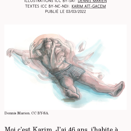
Illustrations (CC BY-SA) :
Dennis Marien
Textes (CC BY-NC-ND) :
Karim Aït-Gacem
Publié le
03/03/2022
Dennis Marien.
CC BY-SA
.
Moi c’est Karim. J’ai 46 ans, j’habite à