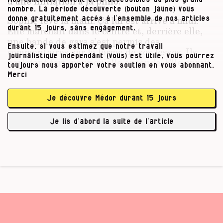
d’une initiation à la philo.
nombre. La période découverte (bouton jaune) vous
Sophie
lève la main. Ça lui est arrivé à midi.
donne gratuitement accès à l’ensemble de nos articles
Elle marchait dans le centre et, derrière elle,
durant 15 jours, sans engagement.
une bande de gars s’est permis des
Ensuite, si vous estimez que notre travail
commentaires sur la forme de ses fesses. Ils
journalistique indépendant (vous) est utile, vous pourrez
parlaient fort, pour qu’elle entende. Elle aurait
toujours nous apporter votre soutien en vous abonnant.
aimé être de celles qui se retournent. Qui
Merci
défient du regard. Qui hurlent des insanités
pour les fermer, les petites gueules de merdeux
Je découvre Médor durant 15 jours
qui se sentent forts car ils sont en groupe. Mais
elle n’a pas le caractère. Elle n’a pas les outils.
Je lis d’abord la suite de l’article
Elle a …