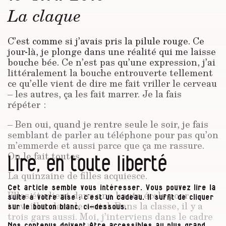
La claque
C’est comme si j’avais pris la pilule rouge. Ce
jour-là, je plonge dans une réalité qui me laisse
bouche bée. Ce n’est pas qu’une expression, j’ai
littéralement la bouche entrouverte tellement
ce qu’elle vient de dire me fait vriller le cerveau
– les autres, ça les fait marrer. Je la fais
répéter :
– Ben oui, quand je rentre seule le soir, je fais
semblant de parler au téléphone pour pas qu’on
m’emmerde et aussi parce que ça me rassure.
On le fait toutes.
Lire, en toute liberté
La quinzaine de filles acquiesce.
Cet article semble vous intéresser. Vous pouvez lire la
Elles étudient dans une haute école pour
suite à votre aise : c’est un cadeau. Il suffit de cliquer
travailler dans le social. Dans la classe, il y a
sur le bouton blanc, ci-dessous.
trois gars aussi. Moi, j’interviens dans le cadre
Nos contenus doivent être accessibles au plus grand