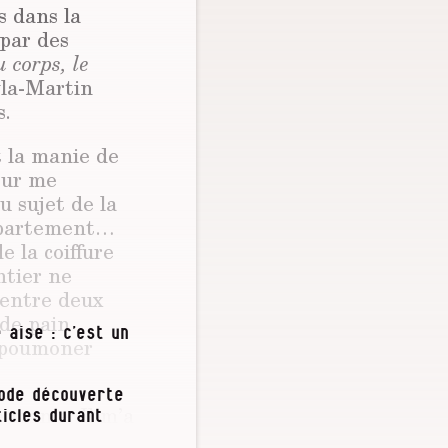
s dans la
 par des
u corps, le
la-Martin
s.
it la manie de
our me
u sujet de la
appartement…
 la coiffure
ntier ne
: entre deux
 de pain
 aise : c’est un
’époumoner
iode découverte
 manie. Il m’a
icles durant
qui