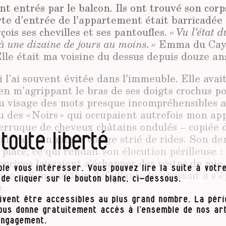
nt entrés par le balcon. Ils ont trouvé son corp
rte d’entrée de l’appartement était barricadée
rçois ses chevilles et ses pantoufles.
« Vu l’état d
à une dizaine de jours au moins. »
Emma du Cay
Elle était ma voisine du dessus depuis douze an
’ai l’ai souvent évitée dans l’immeuble. Elle ava
en m’agrippant le bras de ses doigts crochus p
au visage des mots presque incompréhensibles a
ou des « Noirs » qui occupaient autrefois mon 
rruque de cheveux châtains ondulés – copiée de
 toute liberté
ouvrait son mince visage strié de rides. Son de
 place, ce qui rendait son élocution périlleuse 
encives laissaient s’échapper des restes de mie
le vous intéresser. Vous pouvez lire la suite à votre
live… Son audition défaillante la poussait à s
t de cliquer sur le bouton blanc, ci-dessous.
r.
ivent être accessibles au plus grand nombre. La pér
ante, Madame Martin l’employait à une étrange
vous donne gratuitement accès à l’ensemble de nos art
 pour comprendre que tous ces « nondedjeu ! » 
engagement.