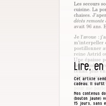
Les secours so
cuisine. La po
chaises. J’ape
décès remonte 
avait 96 ans. 
Je l’avoue : j
m’interpeller 
postillonner 
reine Astrid 
Une épaisse pe
Lire, en
de Fabiola – c
tenait plus en
phrases, ses g
Cet article semb
imbibée de sa
cadeau. Il suffi
pour me parle
Nos contenus do
Sa voix puiss
(bouton jaune) 
fallu du temps
15 jours, sans 