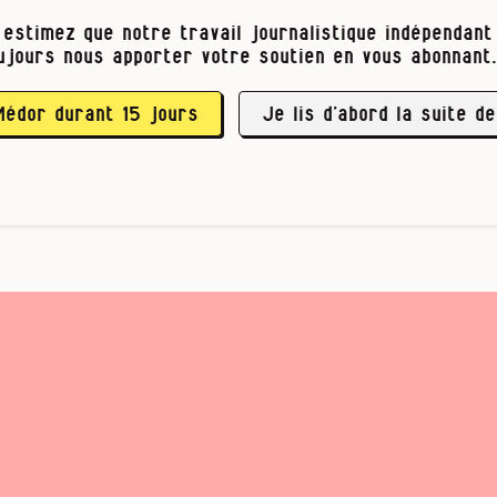
les murs de mon appartement émanaient de chez
 estimez que notre travail journalistique indépendant 
qu’il s’agissait d’un homme qui engueulait son
ujours nous apporter votre soutien en vous abonnant.
u jour où j’ai collé mon oreille à la porte de
ien elle, cette petite dame presque centenaire, 
tés …
Médor durant 15 jours
Je lis d’abord la suite de