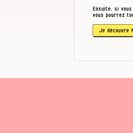
traversaient 
Ensuite, si vous
longtemps cru 
vous pourrez to
femme… Jusqu’a
oui, c’était b
ces grossière
Je découvre 