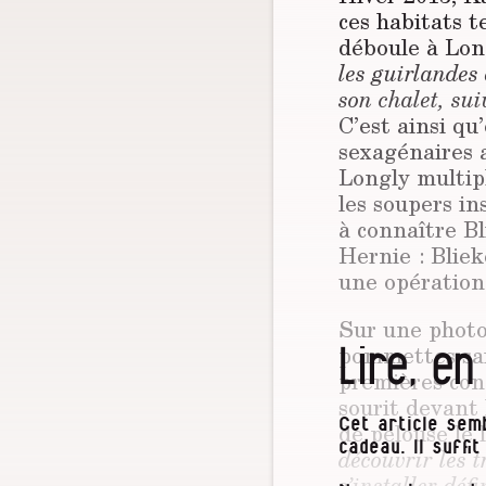
ces habitats 
déboule à Lon
les guirlandes
son chalet, sui
C’est ainsi qu
sexagénaires 
Longly multipl
les soupers ins
à connaître Bl
Hernie : Bliek
une opération
Sur une photo 
Lire, en
pommettes sail
premières cond
sourit devant 
de pelouse le 
Cet article semb
cadeau. Il suffi
découvrir les t
s’installer dé