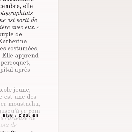
cembre, elle
hotographiais
e est sorti de
ière avec eux. »
ouple de
 Katherine
ées costumées,
. Elle apprend
 perroquet,
ôpital après
icole jeune,
e est une des
leer moustachu,
jusqu’à ce coin
 aise : c’est un
ais curieuse de
hoix de
que la