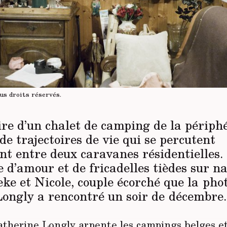
us droits réservés
.
oire d’un chalet de camping de la périph
 de trajectoires de vie qui se percutent
nt entre deux caravanes résidentielles.
 d’amour et de fricadelles tièdes sur na
ieke et Nicole, couple écorché que la ph
ongly a rencontré un soir de décembre.
atherine Longly arpente les campings belges 