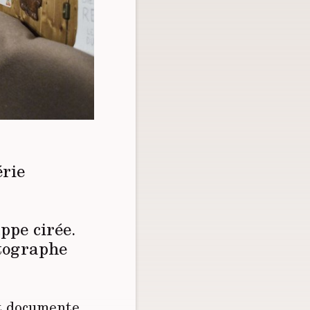
érie
ppe cirée.
otographe
et documente