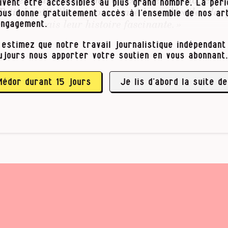
ivent être accessibles au plus grand nombre. La pér
Petit à petit, ils ont commencé à me dévoiler des
vous donne gratuitement accès à l’ensemble de nos art
. J
e
trouvais leur histoire fascinante. »
engagement.
 estimez que notre travail journalistique indépendant 
 de puzzle
ujours nous apporter votre soutien en vous abonnant.
ontrés chez les …
Médor durant 15 jours
Je lis d’abord la suite de