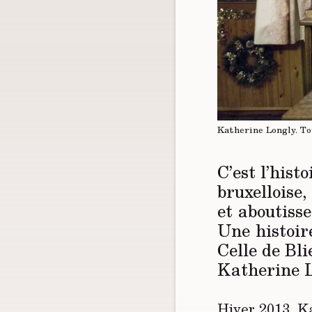
Katherine Longly.
To
C’est l’hist
bruxelloise,
et aboutisse
Une histoire
Celle de Bl
Katherine L
Hiver 2013, K