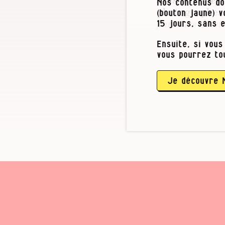
Nos contenus do
photographe.
(bouton jaune) 
parcours de vie
15 jours, sans 
Ensuite, si vous
Des vies
vous pourrez to
« On s’est renc
Je découvre 