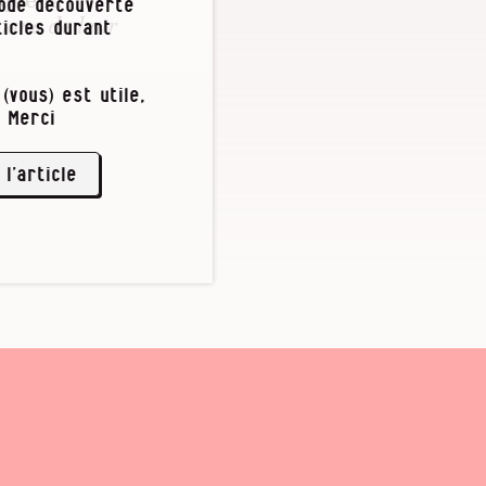
iode découverte
 pans de leur
icles durant
(vous) est utile,
 Merci
 l’article