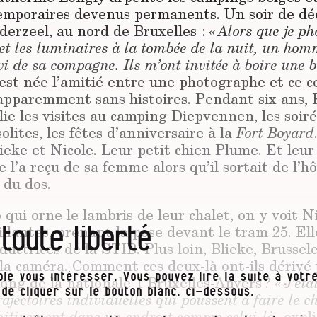
temporaires devenus permanents. Un soir de dé
derzeel, au nord de Bruxelles :
« Alors que je p
 et les luminaires à la tombée de la nuit, un homm
vi de sa compagne. Ils m’ont invitée à boire une b
’est née l’amitié entre une photographe et ce c
apparemment sans histoires. Pendant six ans,
ie les visites au camping Diepvennen, les soir
olites, les fêtes d’anniversaire à la
Fort Boyard
ieke et Nicole. Leur petit chien Plume. Et leur
e l’a reçu de sa femme alors qu’il sortait de l’h
 du dos.
qui orne le lambris de leur chalet, on y voit N
 toute liberté
lantes, prenant la pose devant le tram 25. Ell
uctrices de la STIB. Plus loin, Blieke, Brusse
la caméra. Comment ces deux-là ont-ils dérivé 
long de la nationale 1 Bruxelles-Anvers ?
le vous intéresser. Vous pouvez lire la suite à votre
« J’ét
t de cliquer sur le bouton blanc, ci-dessous.
rajectoires individuelles qui poussent à faire le c
finitivement dans un endroit comme celui-là,
expli