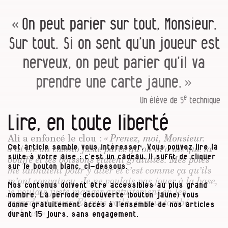
« On peut parier sur tout, Monsieur.
Sur tout. Si on sent qu’un joueur est
nerveux, on peut parier qu’il va
prendre une carte jaune. »
e
Un élève de 5
technique
Lire, en toute liberté
Ali a enfoncé le clou :
« Prenez, moi, Monsieur.
J’ai été au casino juste parce qu’on m’a dit que la
Cet article semble vous intéresser. Vous pouvez lire la
bouffe et les boissons étaient gratuites. Mes potes
suite à votre aise : c’est un cadeau. Il suffit de cliquer
sur le bouton blanc, ci-dessous.
me tannaient pour y aller et c’est comme ça qu’ils
m’ont convaincu. Je ne voulais pas jouer à la base,
Nos contenus doivent être accessibles au plus grand
je voulais juste manger gratuitement en les
nombre. La période découverte (bouton jaune) vous
regardant jouer. Et puis voilà, je suis tombé
donne gratuitement accès à l’ensemble de nos articles
dedans. »
durant 15 jours, sans engagement.