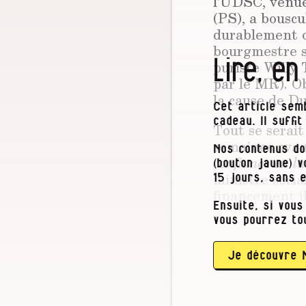
l’UDSC, venue 
(PS), a bouscul
durablement o
bourgmestre so
Lire, en
puriste Willy
par le MR). O
la cause de Du
Cet article semb
cadeau. Il suffi
Tout se serait
semaines avan
Nos contenus do
confiance en l
(bouton jaune) 
ministre socia
15 jours, sans 
financement il
Ensuite, si vous
dans les mili
vous pourrez to
forcer ledit T
extrêmes : le 
les libéraux t
Je découvre 