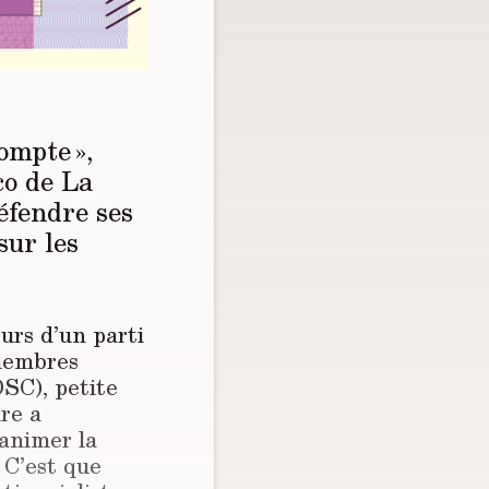
ompte »,
co de La
éfendre ses
sur les
eurs d’un parti
 membres
SC), petite
ire a
’animer la
 C’est que