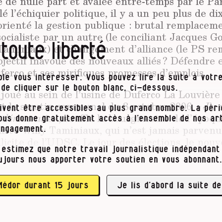
de nulle part et avalée entre­-­temps par le Par
é l’échiquier politique, il y a un peu plus de di
rienté la gestion publique : brutal remplacem
cialiste par un autre (le conciliant Jacques Go
 toute liberté
 Taminiaux) et changement d’alliance (le PS re
bjectif inavoué des nouveaux alliés ? Défendre
ferco et ses mirifiques promesses d’emplois.
le vous intéresser. Vous pouvez lire la suite à votre
t de cliquer sur le bouton blanc, ci-dessous.
 joué au sein de l’usine de Duferco La Louvièr
t le scrutin communal du 8 octobre 2006.
« J’y
ivent être accessibles au plus grand nombre. La pér
a démocratie »
, souffle le bourgmestre de l’époqu
vous donne gratuitement accès à l’ensemble de nos art
liste Willy Taminiaux, qui n’est jamais parvenu
engagement.
licite de l’UDSC. Le jour des élections, le nouv
 estimez que notre travail journalistique indépendant 
eux syndicaux a obtenu suffisamment de voix (2
ujours nous apporter votre soutien en vous abonnant.
aminiaux à plier bagage et pour faciliter une al
PS et son rival déclaré, l’UDSC, ont embarqué 
rès favorables aux subsides publics octroyés à …
Médor durant 15 jours
Je lis d’abord la suite de