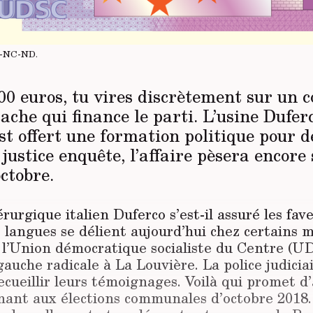
Y-NC-ND
.
 500 euros, tu vires discrètement sur un c
cache qui finance le parti. L’usine Dufer
st offert une formation politique pour d
 justice enquête, l’affaire pèsera encore 
octobre.
rurgique italien Duferco s’est-il assuré les fav
s langues se délient aujourd’hui chez certains
 l’Union démocratique socialiste du Centre (UD
auche radicale à La Louvière. La police judicia
cueillir leurs témoignages. Voilà qui promet d
nt aux élections communales d’octobre 2018.