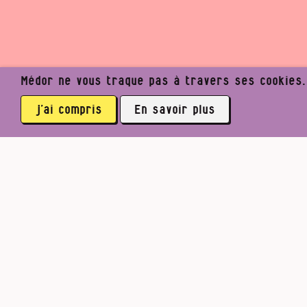
Médor ne vous traque pas à travers ses cookies. I
j’ai compris
En savoir plus
Un j
am
Médor Web
Les magazines
Parti pris
3761 abonné·es
Facebook
Twitter
Mastodon
Voulez‑v