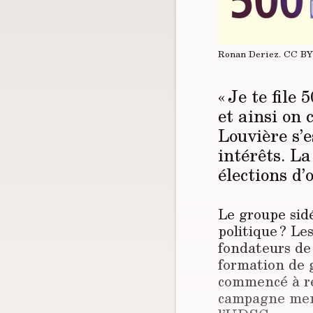
Ronan Deriez.
CC B
« Je te file
et ainsi on 
Louvière s’e
intérêts. La
élections d’
Le groupe sidé
politique ? Le
fondateurs de
formation de g
commencé à re
campagne mena