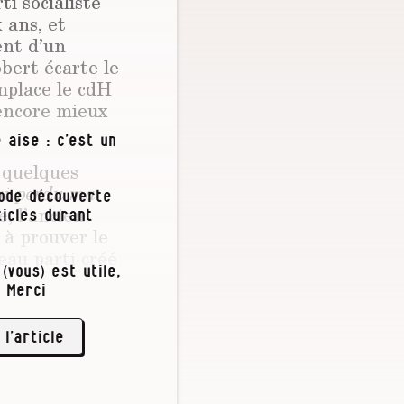
ti socialiste
x ans, et
ent d’un
bert écarte le
mplace le cdH
 encore mieux
 aise : c’est un
e quelques
 ai perdu ma
iode découverte
e, l’ancien
icles durant
 à prouver le
eau parti créé
(vous) est utile,
 504) pour
 Merci
liance des
à leurs côtés
 l’article