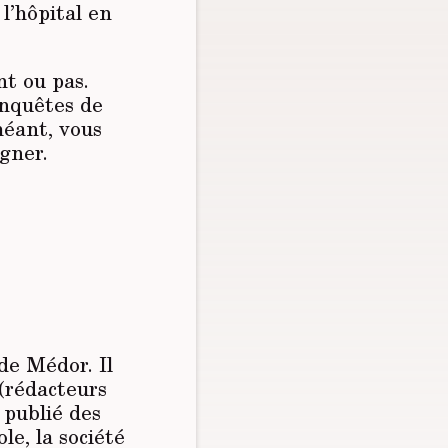
l’hôpital en
t ou pas.
enquêtes de
héant, vous
igner.
 de
Médor
. Il
 (rédacteurs
 publié des
le, la société