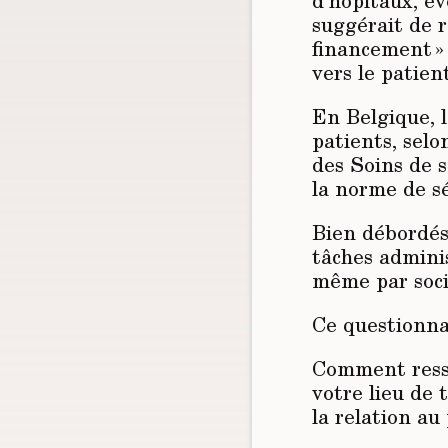
d’hôpitaux, év
suggérait de r
financement » 
vers le patient
En Belgique, l
patients, selo
des Soins de 
la norme de s
Bien débordés 
tâches adminis
même par socié
Ce questionna
Comment resse
votre lieu de 
la relation au 