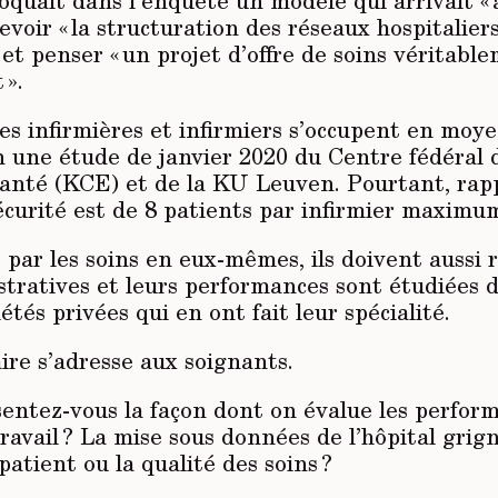
oquait dans l’enquête un modèle qui arrivait « a
evoir « la structuration des réseaux hospitaliers
et penser « un projet d’offre de soins véritabl
 ».
es infirmières et infirmiers s’occupent en moy
n une étude de janvier 2020 du Centre fédéral 
santé (KCE) et de la KU Leuven. Pourtant, rap
écurité est de 8 patients par infirmier maximu
par les soins en eux-mêmes, ils doivent aussi 
tratives et leurs performances sont étudiées d
tés privées qui en ont fait leur spécialité.
ire s’adresse aux soignants.
ntez-vous la façon dont on évalue les perfor
travail ? La mise sous données de l’hôpital grign
patient ou la qualité des soins ?