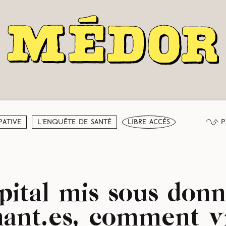
P
pative
L’enquête de santé
libre accès
pital mis sous donn
nant.es, comment v