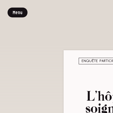
Menu
Enquête partici
L’hô
soig