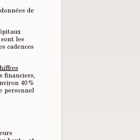
s données de
ôpitaux
 sont les
des cadences
hiffres
 financiers,
nviron 40 %
le personnel
teurs