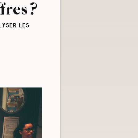
fres ?
LYSER LES