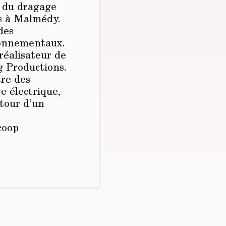
t du dragage
s à Malmédy.
 des
ronnementaux.
réalisateur de
 Productions.
tre des
e électrique,
tour d’un
coop