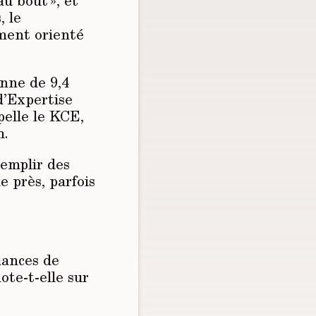
u bout », et
, le
ement orienté
enne de 9,4
d’Expertise
pelle le KCE,
m.
remplir des
e près, parfois
mances de
ote-t-elle sur