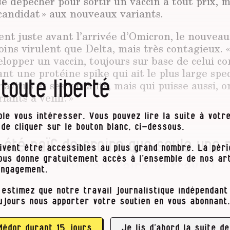
se dépêcher pour sortir un vaccin à tout prix, m
candidat » aux nouveaux variants.
ent juste avant l’arrivée d’Omicron, le nouveau
oins virulent que Delta, mais très contagieux. 
lopper un vaccin, toujours sur base de celui con
ant une protéine spike
qui ait le plus large spe
 toute liberté
navirus et ses variants, mais qui puisse aussi, o
iants à venir. »
le vous intéresser. Vous pouvez lire la suite à votre
t de cliquer sur le bouton blanc, ci-dessous.
it été naïf de croire que seule une 
ivent être accessibles au plus grand nombre. La pér
vous donne gratuitement accès à l’ensemble de nos art
vaccins pourrait faire le travail. »
engagement.
 estimez que notre travail journalistique indépendant 
ujours nous apporter votre soutien en vous abonnant.
Médor durant 15 jours
Je lis d’abord la suite de