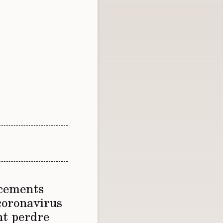
ncements
coronavirus
nt perdre