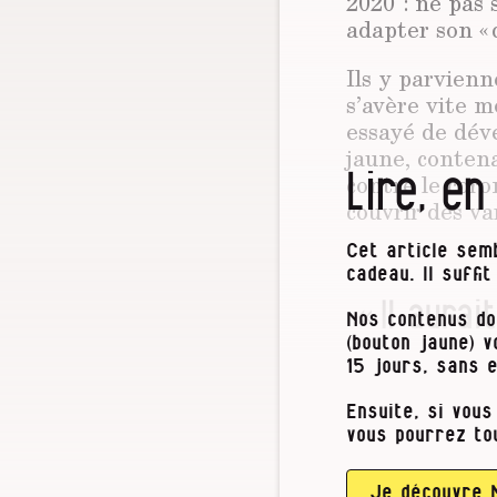
2020 : ne pas 
adapter son « 
Ils y parvienn
s’avère vite m
essayé de déve
jaune, conten
Lire, en
contre le coro
couvrir des var
Cet article semb
cadeau. Il suffi
« Il aura
Nos contenus do
(bouton jaune) 
15 jours, sans 
Ensuite, si vous
vous pourrez to
Je découvre 