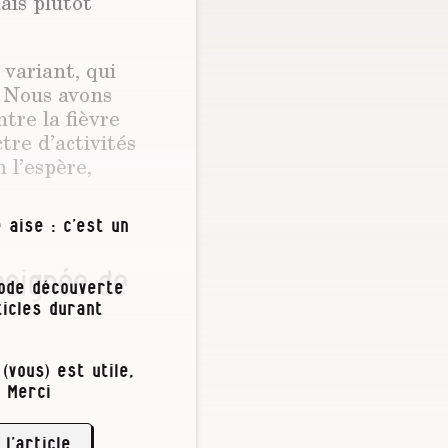
ais plutôt
 variant, qui
« Nous avons
tre la fièvre
ctre d’activités
n l’espère,
 aise : c’est un
poignée de
iode découverte
icles durant
Johan Neyts
(vous) est utile,
 Merci
 l’article