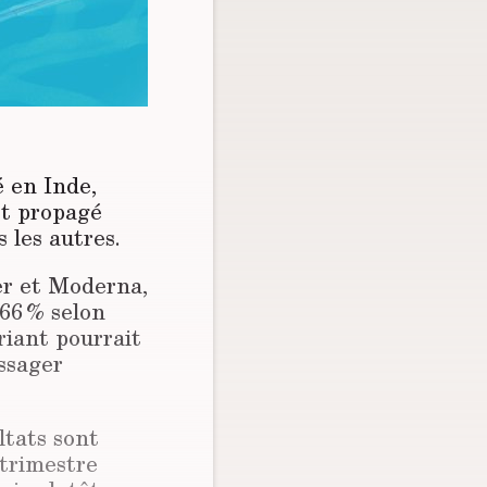
 en Inde,
st propagé
 les autres.
er et Moderna,
 66 % selon
riant pourrait
essager
ltats sont
 trimestre