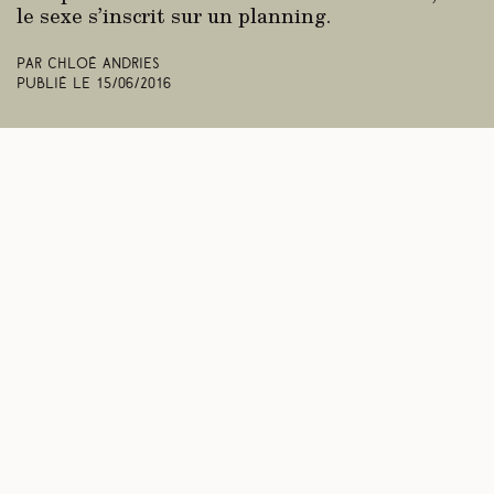
le sexe s’inscrit sur un planning.
Par Chloé Andries
Publié le
15/06/2016