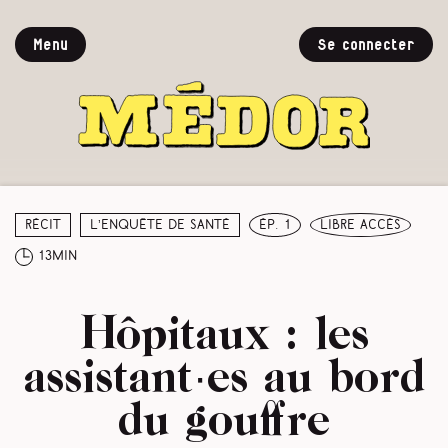
Menu
Se connecter
Récit
L’enquête de santé
ép. 1
libre accès
13min
Hôpitaux : les
assistant·es au bord
du gouffre