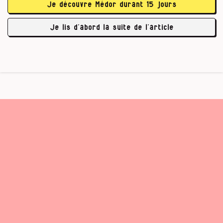
Je découvre Médor durant 15 jours
glorieux, environ 10
€
de l’heure. J’en ai marre de
ce système injuste où on nous demande beaucoup
Je lis d’abord la suite de l’article
de sacrifices pour …