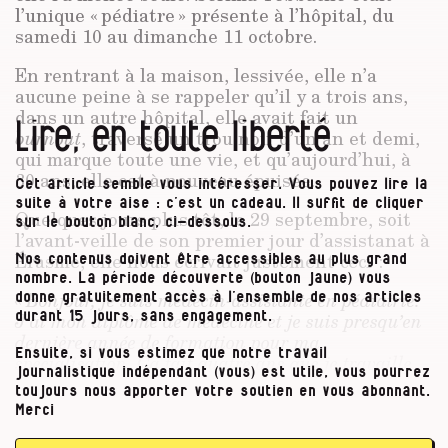
l’unique « pédiatre » présente à l’hôpital, du
samedi 10 au dimanche 11 octobre.
En rentrant à la maison, lessivée, elle n’a
aucune peine à se rappeler qu’il y a trois ans,
dans un autre hôpital, elle avait fait un
Lire, en toute liberté
burnout
, traversé un trou noir d’un an et demi,
qui marque toute une vie, et qu’aujourd’hui, à
30 ans, elle est à nouveau épuisée.
Cet article semble vous intéresser. Vous pouvez lire la
suite à votre aise : c’est un cadeau. Il suffit de cliquer
Quelques jours plus tôt, le 29 septembre, soit
sur le bouton blanc, ci-dessous.
l’avant-veille de son premier jour d’assistanat à
Érasme, elle nous écrivait justement ceci :
Nos contenus doivent être accessibles au plus grand
nombre. La période découverte (bouton jaune) vous
« Bonjour, je suis médecin-assistante en pédiatrie.
donne gratuitement accès à l’ensemble de nos articles
J’ai mon diplôme de médecine et je suis presqu’en
durant 15 jours, sans engagement.
dernière année de formation pour ma
Ensuite, si vous estimez que notre travail
spécialisation. Ça fait quatre ans que je travaille
journalistique indépendant (vous) est utile, vous pourrez
dans les hôpitaux de Bruxelles et que je fais partie
toujours nous apporter votre soutien en vous abonnant.
des assistants en médecine qui font tourner
Merci
l’hôpital en travaillant beaucoup, entre 50 et 90
heures par semaine, pour des salaires pas très