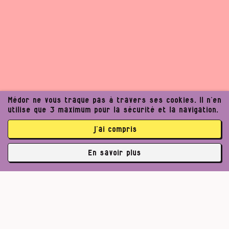
Médor ne vous traque pas à travers ses cookies. Il n’en
utilise que 3 maximum pour la sécurité et la navigation.
j’ai compris
En savoir plus
✘
3763 abonné·es
Un journalisme exigeant
Pour un journalisme robuste.