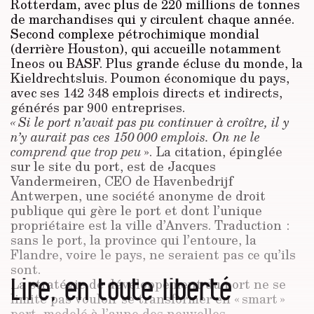
Rotterdam, avec plus de 220 millions de tonnes
de marchandises qui y circulent chaque année.
Second complexe pétrochimique mondial
(derrière Houston), qui accueille notamment
Ineos ou BASF. Plus grande écluse du monde, la
Kieldrechtsluis. Poumon économique du pays,
avec ses 142 348 emplois directs et indirects,
générés par 900 entreprises.
« Si le port n’avait pas pu continuer à croître, il y
n’y aurait pas ces 150 000 emplois. On ne le
comprend que trop peu
». La citation, épinglée
sur le site du port, est de Jacques
Vandermeiren, CEO de Havenbedrijf
Antwerpen, une société anonyme de droit
publique qui gère le port et dont l’unique
propriétaire est la ville d’Anvers. Traduction :
sans le port, la province qui l’entoure, la
Flandre, voire le pays, ne seraient pas ce qu’ils
sont.
Lire, en toute liberté
La stratégie de développement du port ne se
limite pas vouloir se transformer en « smart »
port, modelé à l’aune des nouvelles