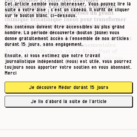
Cet article semble vous intéresser. Vous pouvez lire la
technologiques, à accueillir les 3 milliards
suite à votre aise : c’est un cadeau. Il suffit de cliquer
d’investissements controversés du géant
sur le bouton blanc, ci-dessous.
chimique britannique Ineos pour transformer
du gaz de schiste en matière première pour
Nos contenus doivent être accessibles au plus grand
l’industrie plastique, ou bien à ouvrir un
nombre. La période découverte (bouton jaune) vous
nouveau dock à Doel, contesté au Conseil d’état
donne gratuitement accès à l’ensemble de nos articles
par deux associations environnementales.
durant 15 jours, sans engagement.
Anvers travaille aussi, via sa filiale Port of
Ensuite, si vous estimez que notre travail
Antwerp International à exporter sa marque,
journalistique indépendant (vous) est utile, vous pourrez
son savoir-faire, et son capital et s’implanter
toujours nous apporter votre soutien en vous abonnant.
dans une batterie de ports à travers la planète.
Merci
Batailles navales
Je découvre Médor durant 15 jours
Je lis d’abord la suite de l’article
À Porto do Açu (Brésil), comme nous …