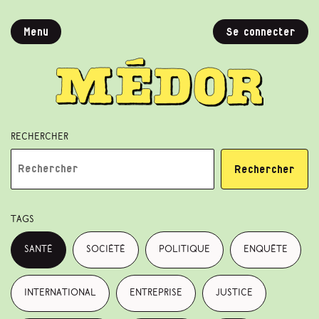
Menu
Se connecter
Rechercher
Rechercher
Tags
santé
société
politique
enquête
international
entreprise
justice