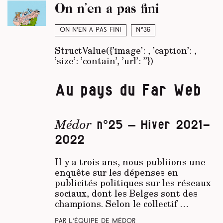
On n’en a pas fini
On n’en a pas fini
N°36
StructValue({’image’:
, ’caption’:
,
’size’: ’contain’, ’url’: ’’})
Au pays du Far Web
Médor
n°25 – Hiver 2021-
2022
Il y a trois ans, nous publiions une
enquête sur les dépenses en
publicités politiques sur les réseaux
sociaux, dont les Belges sont des
champions. Selon le collectif …
Par L’équipe de Médor