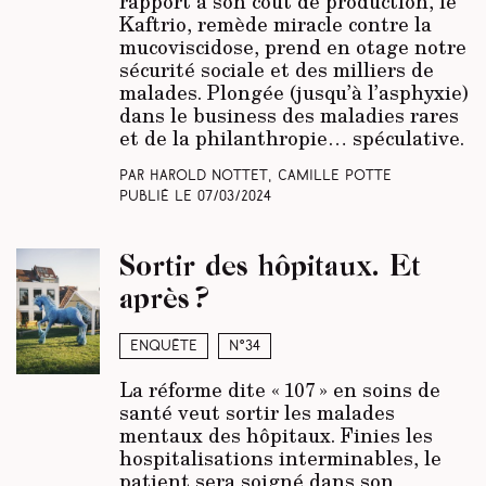
rapport à son coût de production, le
Kaftrio, remède miracle contre la
mucoviscidose, prend en otage notre
sécurité sociale et des milliers de
malades. Plongée (jusqu’à l’asphyxie)
dans le business des maladies rares
et de la philanthropie… spéculative.
Par Harold Nottet, Camille Potte
Publié le
07/03/2024
Sortir des hôpitaux. Et
après ?
Enquête
N°34
La réforme dite « 107 » en soins de
santé veut sortir les malades
mentaux des hôpitaux. Finies les
hospitalisations interminables, le
patient sera soigné dans son