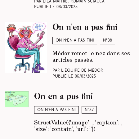
Par Lila Maitre, Romain Sciacca
Publié le
06/03/2025
On n’en a pas fini
On n’en a pas fini
N°38
Médor remet le nez dans ses
articles passés.
Par L’équipe de Médor
Publié le
06/03/2025
On en a pas fini
On n’en a pas fini
N°37
StructValue({’image’:
, ’caption’:
,
’size’: ’contain’, ’url’: ’’})