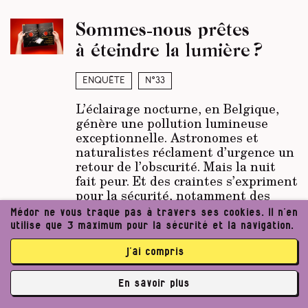
Sommes-nous prêtes
à éteindre la lumière ?
Enquête
N°33
L’éclairage nocturne, en Belgique,
génère une pollution lumineuse
exceptionnelle. Astronomes et
naturalistes réclament d’urgence un
retour de l’obscurité. Mais la nuit
fait peur. Et des craintes s’expriment
pour la sécurité, notamment des
femmes. Cette tension pourrait être
Médor ne vous traque pas à travers ses cookies. Il n’en
l’occasion de repenser l’ambiance
utilise que 3 maximum pour la sécurité et la navigation.
nocturne de nos espaces publics.
Pour un meilleur équilibre…
j’ai compris
Par Céline Gautier, Laura Collard
En savoir plus
Publié le
07/12/2023
✘