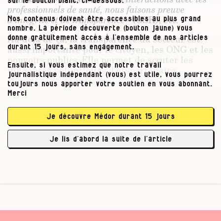
sur le bouton blanc, ci-dessous.
professionnels de santé, nous faisons preuve
d’intégrité et de transparence »
(GSK), etc.
Nos contenus doivent être accessibles au plus grand
nombre. La période découverte (bouton jaune) vous
Au-delà de ça, la transparence du secteur est
donne gratuitement accès à l’ensemble de nos articles
aussi importante pour le citoyen, les ONG et les
durant 15 jours, sans engagement.
pouvoirs publics. Elle permet de scruter les
Ensuite, si vous estimez que notre travail
influences potentielles d’un partenaire
journalistique indépendant (vous) est utile, vous pourrez
surpuissant (et presque incontournable) de
toujours nous apporter votre soutien en vous abonnant.
notre santé, de traquer les biais qui pourraient
Merci
rendre caduque une étude, influencer une
prescription
. L’enjeu est considérable.
« Plus la
Je découvre Médor durant 15 jours
dépendance financière est grande, plus ce risque
est grand »
, prévient Olivier Hoedeman, de
Je lis d’abord la suite de l’article
l’Observatoire de l’Europe …