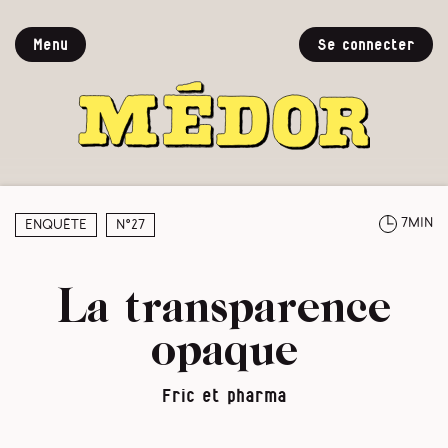
Menu
Se connecter
7min
Enquête
N°27
La transparence
opaque
Fric et pharma