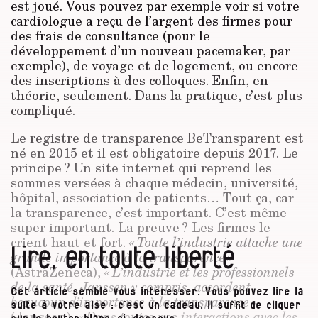
est joué. Vous pouvez par exemple voir si votre
cardiologue a reçu de l’argent des firmes pour
des frais de consultance (pour le
développement d’un nouveau pacemaker, par
exemple), de voyage et de logement, ou encore
des inscriptions à des colloques. Enfin, en
théorie, seulement. Dans la pratique, c’est plus
compliqué.
Le registre de transparence BeTransparent est
né en 2015 et il est obligatoire depuis 2017. Le
principe ? Un site internet qui reprend les
sommes versées à chaque médecin, université,
hôpital, association de patients… Tout ça, car
la transparence, c’est important. C’est même
super important. La preuve ? Les firmes le
crient haut et fort.
« Toute l’industrie attache une
Lire, en toute liberté
grande importance à la transparence »
(AstraZeneca),
« L’industrie et les professionnels
de la santé, Janssen y compris, accordent
Cet article semble vous intéresser. Vous pouvez lire la
beaucoup d’importance à la transparence »
suite à votre aise : c’est un cadeau. Il suffit de cliquer
(Janssen),
« Dans toutes nos interactions avec les