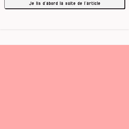
Je lis d’abord la suite de l’article
vaudrait mieux lui préférer une barquette …