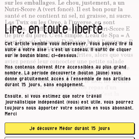
sur les emballages. Le chou, justement, a un
Nutri-Score A (vert foncé). Il est bon pour la
santé et ne contient ni sel, ni graisse, ni sucre.
Les Twix ou les Oreo
, à l’inverse, en sont
Lire, en toute liberté
bourrés. Ils affichent dès lors un Nutri-Score E
(le pire du pire). C’est simple. L’eau de Spa = A
(vert foncé) ; boisson Delhaize bio à l’avoine = B
Cet article semble vous intéresser. Vous pouvez lire la
(vert clair) ; Fanta orange = E (rouge).Vos
suite à votre aise : c’est un cadeau. Il suffit de cliquer
enfants pleurent pour des frites, alors que vous
sur le bouton blanc, ci-dessous.
aviez pensé leur concocter une petite salade
méditerranéenne avec des légumes vapeur, de
Nos contenus doivent être accessibles au plus grand
la bonne huile d’olive, deux anchois et trois
nombre. La période découverte (bouton jaune) vous
donne gratuitement accès à l’ensemble de nos articles
câpres ? Les Nutri-Score sous le nez, ils seront
durant 15 jours, sans engagement.
bien obligés de se rallier à vos repas d’un
monde meilleur, pensez-vous. Mais c’est la
Ensuite, si vous estimez que notre travail
stupeur au rayon surgelés : toutes les frites
journalistique indépendant (vous) est utile, vous pourrez
présentent un Nutri-Score A.
toujours nous apporter votre soutien en vous abonnant.
Merci
À l’autre bout du spectre alimentaire, l’huile
d’olive et les câpres montent maximum à C. Les
Je découvre Médor durant 15 jours
anchois à D. Votre projet de salade est donc
une apocalypse nutritive. À la rigueur, il