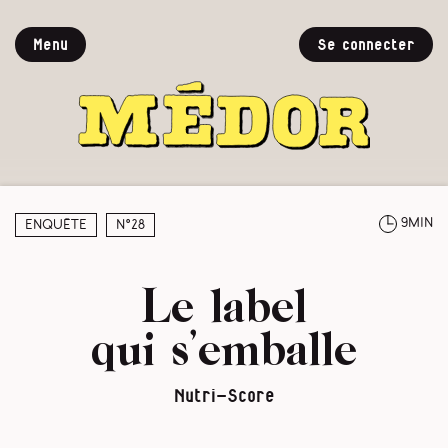
Menu
Se connecter
9min
Enquête
N°28
Le label
qui s’emballe
Nutri-Score