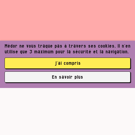
Médor ne vous traque pas à travers ses cookies. Il n’en
utilise que 3 maximum pour la sécurité et la navigation.
j’ai compris
En savoir plus
✘
3762 abonné·es
Un journalisme exigeant
peut améliorer notre
Pour un journalisme robuste.
Lire l’appel de Médor