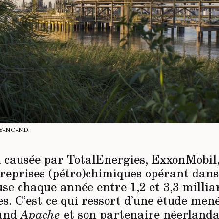
Y-NC-ND
.
n causée par TotalEnergies, ExxonMobil
treprises (pétro)chimiques opérant dans
se chaque année entre 1,2 et 3,3 millia
. C’est ce qui ressort d’une étude mené
mand
Apache
et son partenaire néerland