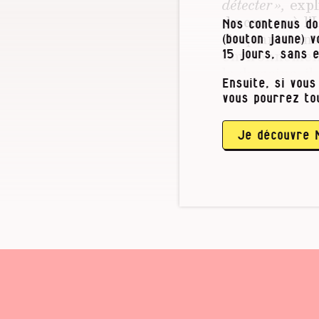
détecter »,
expl
du cancer à l’
Nos contenus do
cinquante ans 
(bouton jaune) 
environnement
15 jours, sans 
le domaine, i
Ensuite, si vous
recherches mon
vous pourrez to
surtout chez l
personnes âgée
croissance est 
Je découvre 