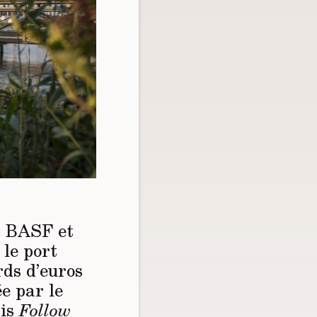
, BASF et
 le port
rds d’euros
e par le
ais
Follow