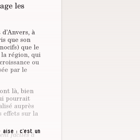
mage les
 d’Anvers, à
is que son
nocifs) que le
 la région, qui
 croissance ou
ée par le
ont là, bien
i pourrait
alisé auprès
 effets sur la
 aise : c’est un
ent faciles à