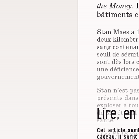
the Money
. 
bâtiments e
Stan Maes a 16
deux kilomètr
sang contenai
seuil de sécur
sont dès lors 
une déficienc
gouvernement
Stan n’est pas
présents dans
exploser à to
Lire, en
de 3M établit 
santé.
Cet article semb
« Les PFAS s’a
cadeau. Il suffi