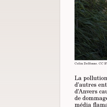
Colin Delfosse.
CC B
La pollutio
d’autres en
d’Anvers cau
de dommages
média fla