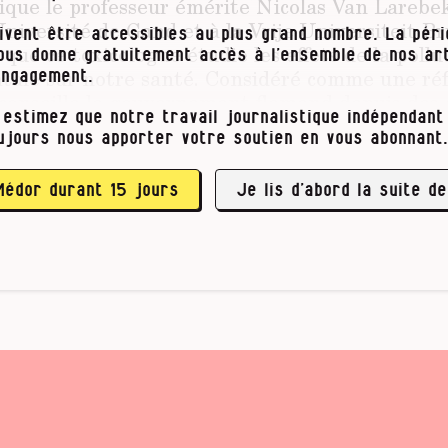
ique le professeur émérite Nicolas Van Larebek
Université de Gand et à la Vrije Universiteit Bru
ivent être accessibles au plus grand nombre. La pér
que ce toxicologue étudie les effets de la pollu
vous donne gratuitement accès à l’ensemble de nos art
ale sur notre santé. Considéré comme une ré
engagement.
l conseille le gouvernement flamand depuis des
 estimez que notre travail journalistique indépendant 
trent que le cancer est de plus en plus fréquent,
ujours nous apporter votre soutien en vous abonnant.
es jeunes. La plupart des cancers sont diagnostiqu
s de 70 à 74 ans. Mais c’est chez les moins de 24
la plus forte, avec une …
Médor durant 15 jours
Je lis d’abord la suite de