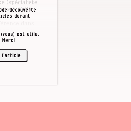
e (spécialiste
ssel). Voilà
iode découverte
tion
icles durant
férence dans
 années.
« Les
(vous) est utile,
 curieusement
 Merci
és chez des
 ans que la
 l’article