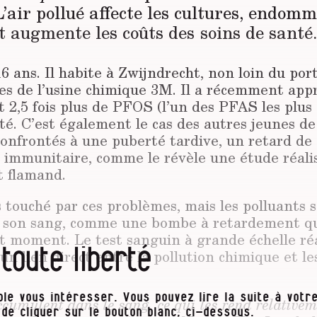
L’air pollué affecte les cultures, endom
t augmente les coûts des soins de santé.
 ans. Il habite à Zwijndrecht, non loin du port
es de l’usine chimique 3M. Il a récemment appr
t 2,5 fois plus de PFOS (l’un des PFAS
les plus 
ité. C’est également le cas des autres jeunes de
confrontés à une puberté tardive, un retard de
e immunitaire, comme le révèle une étude réalis
 flamand.
 touché par ces problèmes, mais les polluants s
 son sang, comme une bombe à retardement qu
ut moment. Le test sanguin à grande échelle ré
 toute liberté
un lien direct entre la pollution chimique et les
le vous intéresser. Vous pouvez lire la suite à votre
ccumulent dans le sang, ce qui les rend relativem
t de cliquer sur le bouton blanc, ci-dessous.