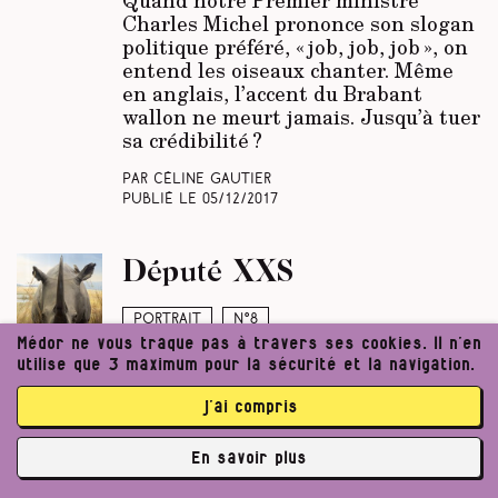
Charles Michel prononce son slogan
politique préféré, « job, job, job », on
entend les oiseaux chanter. Même
en anglais, l’accent du Brabant
wallon ne meurt jamais. Jusqu’à tuer
sa crédibilité ?
Par Céline Gautier
Publié le
05/12/2017
Député XXS
Portrait
N°8
Médor ne vous traque pas à travers ses cookies. Il n’en
Ruddy Warnier, 29 ans, chauffagiste.
utilise que 3 maximum pour la sécurité et la navigation.
Le plus jeune député wallon ne
cumule pas, lui. Mais il brille par ses
j’ai compris
absences. Alors que son parti – le
PTB – pèse sur les choix
En savoir plus
stratégiques de ses concurrents, le
✘