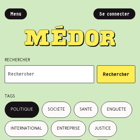
Menu
Se connecter
Rechercher
Rechercher
Tags
politique
société
santé
enquête
international
entreprise
justice