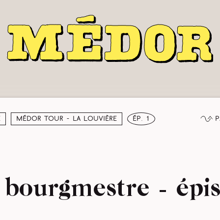
P
e
Médor Tour - La Louvière
ép. 1
bourgmestre - épi