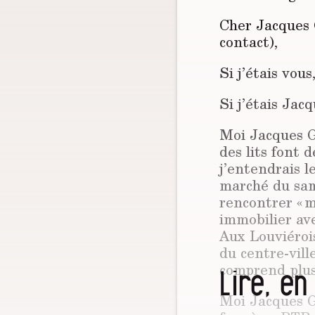
Cher Jacques 
contact),
Si j’étais vous
Si j’étais Jac
Moi Jacques Go
des lits font 
j’entendrais le
marché du sam
rencontrer « 
immobilier av
Aux Louviérois
du centre-vill
comprend plus. 
Lire, en
Moi Jacques Go