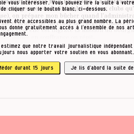
qui veut manger mon PS absolu. La critique est 
le vous intéresser. Vous pouvez lire la suite à votre
. On m’agresse sur le foot (ah, ces deux clubs q
t de cliquer sur le bouton blanc, ci-dessous.
se), on prépare mon bûcher quand l’administr
n me reproche de chercher de l’argent quand le 
ivent être accessibles au plus grand nombre. La pér
ncé ? Oui, elle est ingrate la mission du bourg
vous donne gratuitement accès à l’ensemble de nos art
engagement.
nes usines en souffrance ou répit.
 estimez que notre travail journalistique indépendant 
ues Gobert, je ne suis ni Donald Trump ni Vi
ujours nous apporter votre soutien en vous abonnant.
aut s’entourer au mieux. Basta, les beni oui-oui.
r le Bourgmestre, je vous sais …
Médor durant 15 jours
Je lis d’abord la suite de