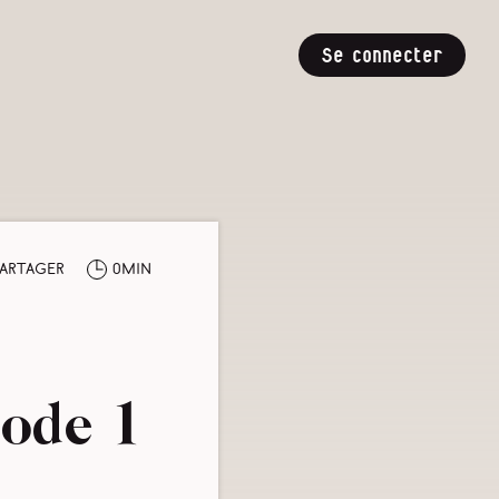
Se connecter
artager
0min
sode 1