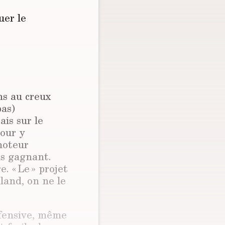
uer le
ns au creux
pas)
ais sur le
pour y
moteur
ns gagnant.
. « Le » projet
aland, on ne le
éfensive, même