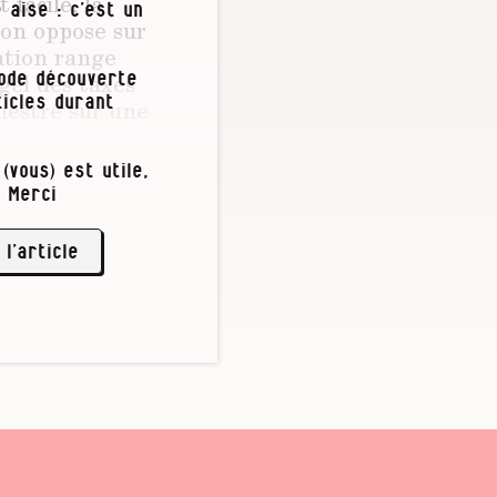
facile, la
 aise : c’est un
u’on oppose sur
ation range
gel des taxes
iode découverte
mestre sur une
icles durant
(vous) est utile,
ncent Kompany.
 Merci
 l’article