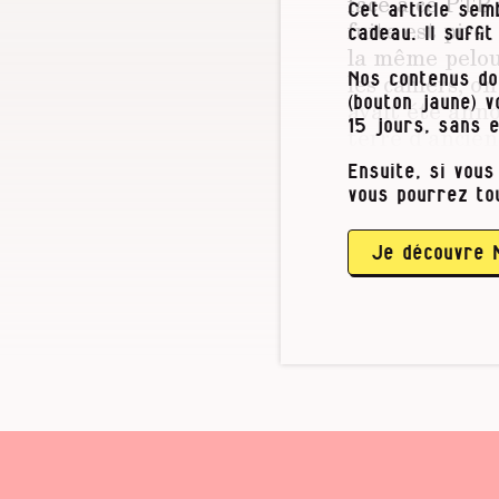
face à ce PTB 
Cet article semb
fuite est pire
cadeau. Il suffi
la même pelou
les cahiers, o
Nos contenus do
avait été anno
(bouton jaune) 
15 jours, sans 
terre d’ancien
Ensuite, si vous
Mais moi Jacq
vous pourrez to
Je sais qu’il f
Ciao, monsieu
Je découvre 