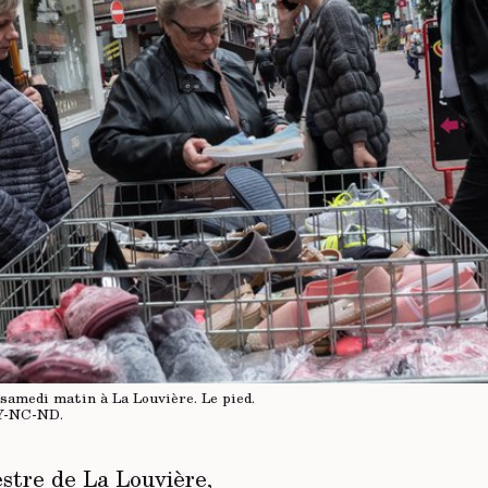
 samedi matin à La Louvière. Le pied.
Y-NC-ND
.
tre de La Louvière,