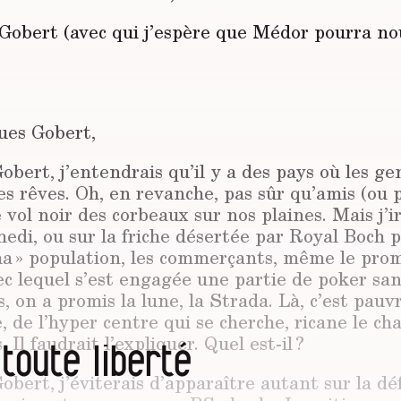
Gobert (avec qui j’espère que Médor pourra no
,
ques Gobert,
bert, j’entendrais qu’il y a des pays où les ge
des rêves. Oh, en revanche, pas sûr qu’amis (ou 
 vol noir des corbeaux sur nos plaines. Mais j’ir
edi, ou sur la friche désertée par Royal Boch 
ma » population, les commerçants, même le pro
ec lequel s’est engagée une partie de poker sa
, on a promis la lune, la Strada. Là, c’est pauvre
e, de l’hyper centre qui se cherche, ricane le ch
Il faudrait l’expliquer. Quel est-il ?
 toute liberté
bert, j’éviterais d’apparaître autant sur la d