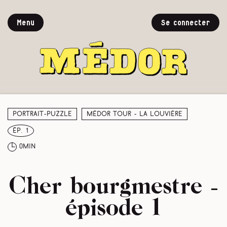
Menu
Se connecter
Portrait-puzzle
Médor Tour - La Louvière
ép. 1
0min
Cher bourgmestre -
épisode 1