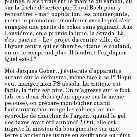
plaines. Mais j’irais sur le marché du samedi, ou
sur la friche désertée par Royal Boch pour y
rencontrer « ma » population, les commerçants,
même le promoteur immobilier avec lequel s’est
engagée une partie de poker sans gagnant. Aux
Louviérois, on a promis la lune, la Strada. Là,
c’est pauvre. « Le » projet du centre-ville, de
l’hyper centre qui se cherche, ricane le chaland,
on ne le comprend plus. Il faudrait l’expliquer.
Quel est-il ?
Moi Jacques Gobert, j’éviterais d’apparaître
autant sur la défensive, même face à ce PTB qui
veut manger mon PS absolu. La critique est
facile, la fuite est pire. On m’agresse sur le foot
(ah, ces deux clubs qu’on oppose sur la même
pelouse), on prépare mon bûcher quand
l’administration range les cahiers, on me
reproche de chercher de l’argent quand le gel
des taxes avait été annoncé ? Oui, elle est
ingrate la mission du bourgmestre sur une
terre d’anciennes usines en souffrance ou répit.