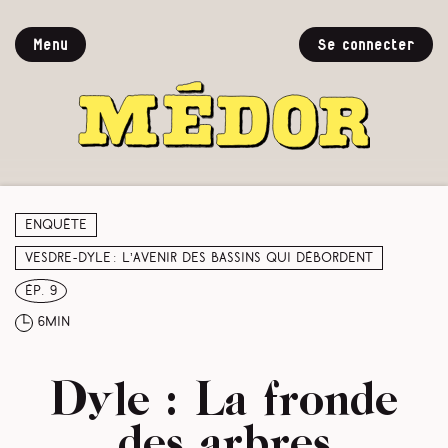
Menu
Se connecter
Enquête
Vesdre-Dyle : l’avenir des bassins qui débordent
ép. 9
6min
Dyle : La fronde
des arbres