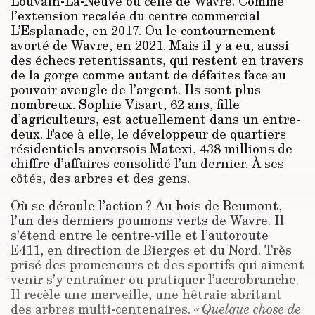
Louvain-La-Neuve ou celle de Wavre. Comme
l’extension recalée du centre commercial
L’Esplanade, en 2017. Ou le contournement
avorté de Wavre, en 2021. Mais il y a eu, aussi
des échecs retentissants, qui restent en travers
de la gorge comme autant de défaites face au
pouvoir aveugle de l’argent. Ils sont plus
nombreux. Sophie Visart, 62 ans, fille
d’agriculteurs, est actuellement dans un entre-
deux. Face à elle, le développeur de quartiers
résidentiels anversois Matexi, 438 millions de
chiffre d’affaires consolidé l’an dernier. À ses
côtés, des arbres et des gens.
Où se déroule l’action ? Au bois de Beumont,
l’un des derniers poumons verts de Wavre. Il
s’étend entre le centre-ville et l’autoroute
E411, en direction de Bierges et du Nord. Très
prisé des promeneurs et des sportifs qui aiment
venir s’y entraîner ou pratiquer l’accrobranche.
Il recèle une merveille, une hêtraie abritant
des arbres multi-centenaires.
« Quelque chose de