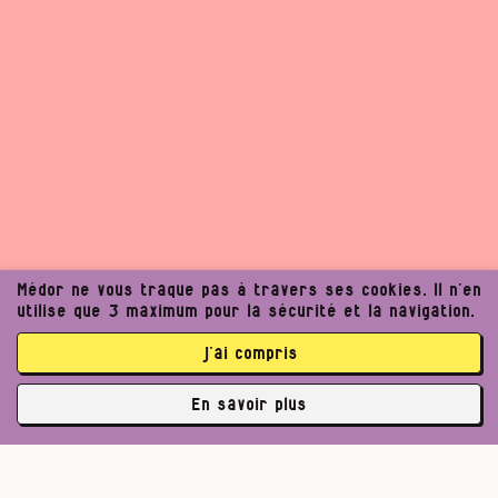
Médor ne vous traque pas à travers ses cookies. Il n’en
utilise que 3 maximum pour la sécurité et la navigation.
j’ai compris
En savoir plus
✘
3763 abonné·es