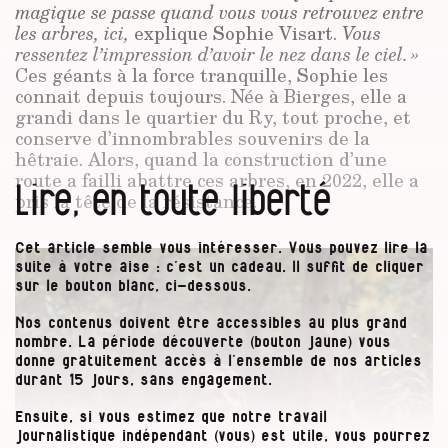
magique se passe quand vous vous retrouvez entre
les arbres, ici,
explique Sophie Visart.
Vous
ressentez l’impression d’avoir le nez dans le ciel. »
Ces géants à la force tranquille, Sophie les
connait depuis toujours. Née à Bierges, elle a
grandi dans le quartier du Ry, tout proche, et
conserve d’innombrables souvenirs de la
hêtraie. Alors, quand la construction d’une
route a failli abattre ces arbres, en 2022, elle a
Lire, en toute liberté
pris la tête de la résistance.
Cet article semble vous intéresser. Vous pouvez lire la
suite à votre aise : c’est un cadeau. Il suffit de cliquer
sur le bouton blanc, ci-dessous.
Nos contenus doivent être accessibles au plus grand
nombre. La période découverte (bouton jaune) vous
donne gratuitement accès à l’ensemble de nos articles
durant 15 jours, sans engagement.
Ensuite, si vous estimez que notre travail
journalistique indépendant (vous) est utile, vous pourrez