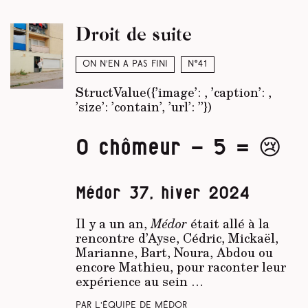
Droit de suite
On n’en a pas fini
N°41
StructValue({’image’:
, ’caption’:
,
’size’: ’contain’, ’url’: ’’})
0 chômeur - 5 = 😢
Médor 37, hiver 2024
Il y a un an,
Médor
était allé à la
rencontre d’Ayse, Cédric, Mickaël,
Marianne, Bart, Noura, Abdou ou
encore Mathieu, pour raconter leur
expérience au sein …
Par L’équipe de Médor