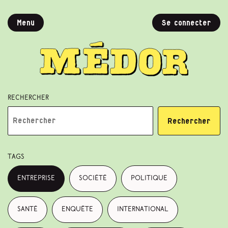
Menu
Se connecter
Rechercher
Rechercher
Tags
entreprise
société
politique
santé
enquête
international