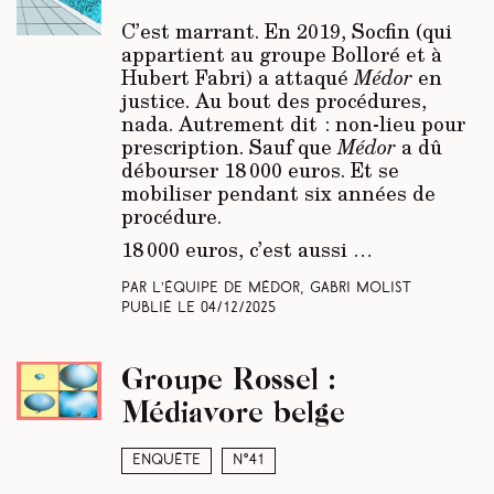
C’est marrant. En 2019, Socfin (qui
appartient au groupe Bolloré et à
Hubert Fabri) a attaqué
Médor
en
justice. Au bout des procédures,
nada. Autrement dit : non-lieu pour
prescription. Sauf que
Médor
a dû
débourser 18 000 euros. Et se
mobiliser pendant six années de
procédure.
18 000 euros, c’est aussi …
Par L’équipe de Médor, Gabri Molist
Publié le
04/12/2025
Groupe Rossel :
Médiavore belge
Enquête
N°41