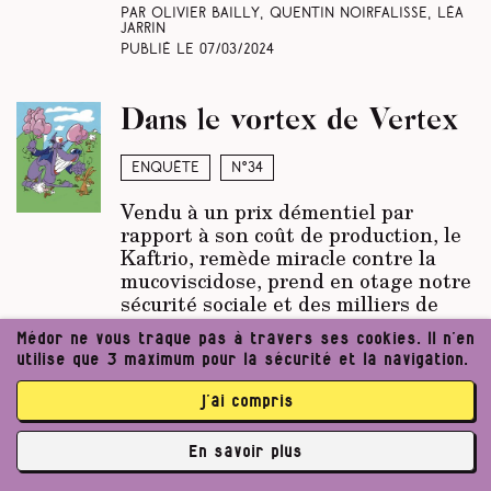
Par Olivier Bailly, Quentin Noirfalisse, Léa
Jarrin
Publié le
07/03/2024
Dans le vortex de Vertex
Enquête
N°34
Vendu à un prix démentiel par
rapport à son coût de production, le
Kaftrio, remède miracle contre la
mucoviscidose, prend en otage notre
sécurité sociale et des milliers de
malades. Plongée (jusqu’à l’asphyxie)
Médor ne vous traque pas à travers ses cookies. Il n’en
dans le business des maladies rares
utilise que 3 maximum pour la sécurité et la navigation.
et de la philanthropie… spéculative.
j’ai compris
Par Harold Nottet, Camille Potte
Publié le
07/03/2024
En savoir plus
✘