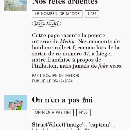
Nos fêtes ardentes
Le nombril de Médor
N°37
libre accès
Cette page raconte la popote
interne de
Médor
. Nos moments de
bonheur collectif, comme lors de la
sortie de ce numéro 37, à Liège,
notre franchise à propos de
l’inflation, mais jamais de
fake news
.
Par L’équipe de Médor
Publié le
05/12/2024
On n’en a pas fini
On n’en a pas fini
N°36
StructValue({’image’:
, ’caption’:
,