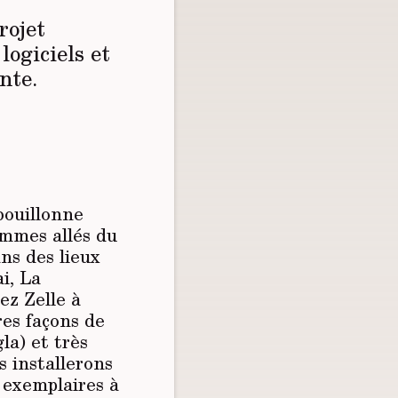
rojet
logiciels et
nte.
bouillonne
ommes allés du
ns des lieux
i, La
ez Zelle à
es façons de
gla) et très
s installerons
 exemplaires à