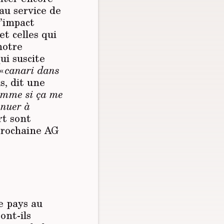
au service de
d’impact
t celles qui
notre
ui suscite
 «
canari dans
s, dit une
 comme si ça me
inuer à
rt sont
 prochaine AG
e pays au
ont-ils