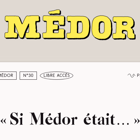
P
Médor
N°30
libre accès
« Si Médor était… 