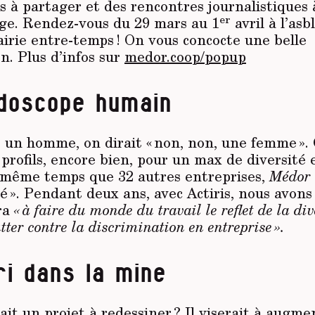
ps à partager et des rencontres journalistiques
er
ge. Rendez-vous du 29 mars au 1
avril à l’asbl
airie entre-temps ! On vous concocte une belle
. Plus d’infos sur
medor.coop/popup
idoscope humain
 un homme, on dirait « non, non, une femme ». O
 profils, encore bien, pour un max de diversité e
 même temps que 32 autres entreprises,
Médor
ité ». Pendant deux ans, avec Actiris, nous avon
ira
« à faire du monde du travail le reflet de la div
lutter contre la discrimination en entreprise ».
i dans la mine
ait un projet à redessiner ? Il viserait à augm