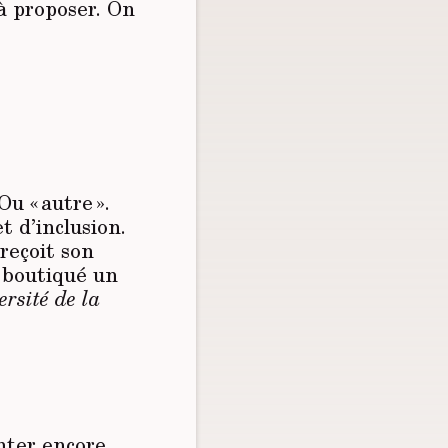
 à proposer. On
u « autre ».
t d’inclusion.
reçoit son
s boutiqué un
ersité de la
enter encore