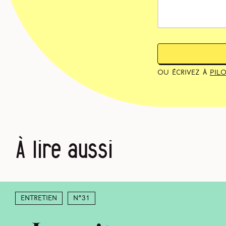
ou écrivez à
pil
À lire aussi
Entretien
N°31