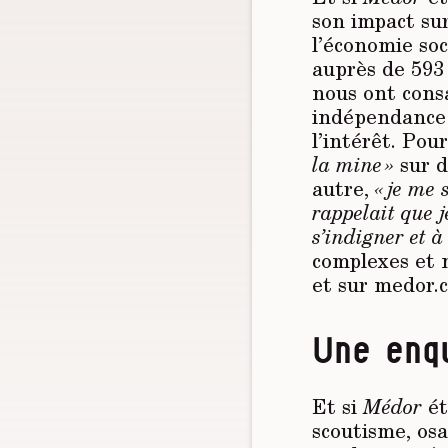
son impact sur
l’économie so
auprès de 593 
nous ont consa
indépendance 
l’intérêt. Pour
la mine »
sur d
autre,
« je me 
rappelait que j
s’indigner et à
complexes et 
et sur medor.
Une enq
Et si
Médor
ét
scoutisme, os