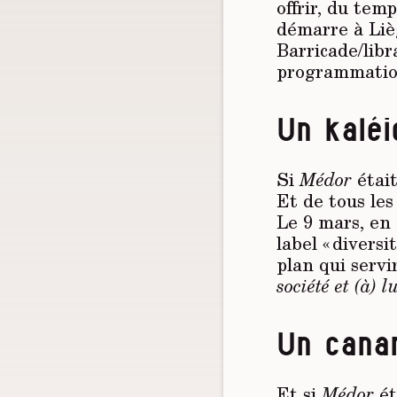
offrir, du tem
démarre à Liè
Barricade/libr
programmation
Un kalé
Si
Médor
était
Et de tous les
Le 9 mars, en
label « divers
plan qui serv
société et (à) 
Un canar
Et si
Médor
ét