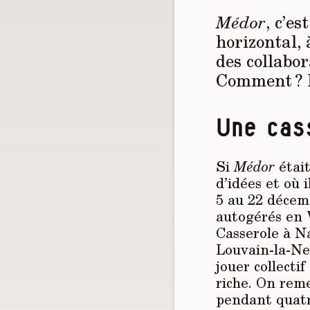
Médor
, c’es
horizontal, 
des collabor
Comment ? Pa
Une cass
Si
Médor
était
d’idées et où
5 au 22 décemb
autogérés en W
Casserole à Na
Louvain-la-Ne
jouer collectif
riche. On reme
pendant quatre