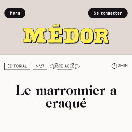
Menu
Se connecter
2min
Éditorial
N°27
libre accès
Le marronnier a
craqué