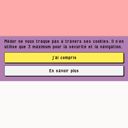
Médor ne vous traque pas à travers ses cookies. Il n’en
utilise que 3 maximum pour la sécurité et la navigation.
j’ai compris
En savoir plus
✘
3770 abonné·es
Pour un journalisme robuste.
Lire l’appel de Médor