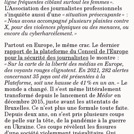
ligne fréquentes ciblant surtout les femmes »
.
L’Association des journalistes professionnels
s’inquiète aussi d’une
« situation préoccupante »
:
« Nous avons accompagné plusieurs plaintes contre
X, pour des violences physiques ou des menaces, ou
encore du cyberharcèlement. »
Partout en Europe, le même crac. Le dernier
rapport de la plateforme du Conseil de l’Europe
pour la sécurité des journalistes
le montre :
« Sur la carte de la liberté des médias en Europe,
des voyants rouges clignotent. En 2021, 282
alertes
concernant 35
pays ont été présentées à la
Plateforme, soit une hausse de 41 % en un an. »
Le
monde a changé. Il s’est même littéralement
transformé depuis le lancement de
Médor
en
décembre 2015, juste avant les attentats de
Bruxelles. Ce n’est plus une formule toute faite.
Depuis deux ans, on s’est pris plusieurs coups
de pelle sur la tête, de la pandémie à la guerre
en Ukraine. Ces coups révèlent les fissures
d’une société violemment inégalitaire. Qui