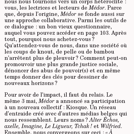
nous nous tournons vers un corps hétéroclite :
vous, les lectrices et lecteurs de
Médor
. Parce
que, depuis l’origine,
Médor
se fonde aussi sur
une approche collaborative. Parmi les outils de
ce dialogue : un bon vieux questionnaire,
auquel vous pouvez accéder en page 103. Après
tout, pourquoi nous achetez-vous ?
Qu’attendez-vous de nous, dans une société où
les coups de knout, de pelle ou de bambou
n’arrêtent plus de pleuvoir ? Comment peut-on
promouvoir une plus grande justice sociale,
dénoncer des abus de pouvoir(s) et en même
temps donner des clés pour dessiner de
nouveaux horizons ?
Pour avoir de l’impact, il faut du relais. Le
même 3 mai,
Médor
a annoncé sa participation
à un nouveau collectif : Kiosque. Un réseau
d’entraide créé avec d’autres médias belges qui
nous ressemblent. Leurs noms ?
Alter Échos,
axelle, Imagine, Le Ligueur, Tchak !
et
Wilfried
.
Ensemble, nous convergeons sur ceci :
« À