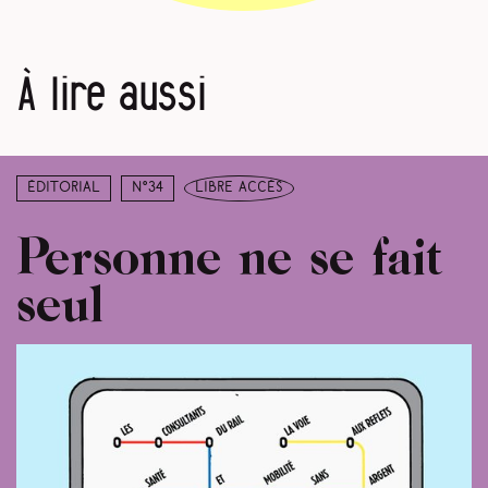
À lire aussi
Éditorial
N°34
libre accès
Personne ne se fait
seul