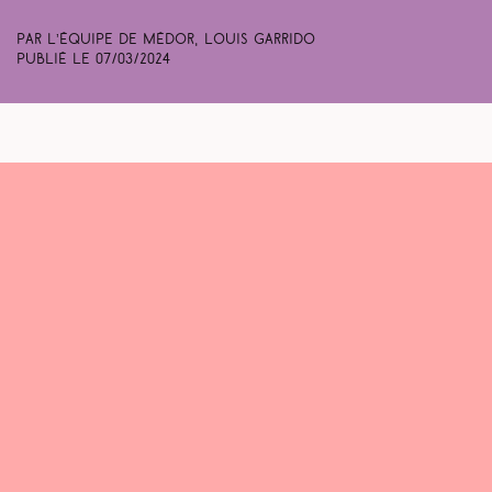
Par L’équipe de Médor, Louis Garrido
Publié le
07/03/2024