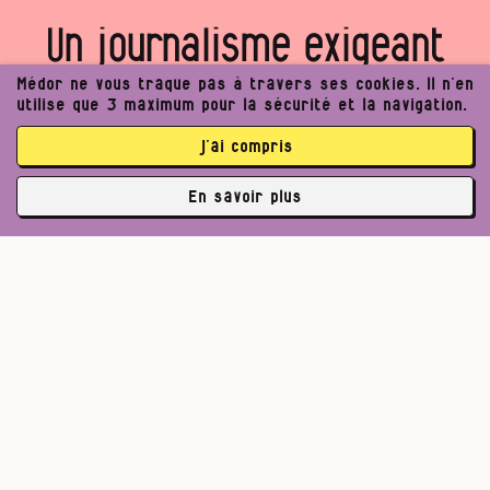
Un journalisme exigeant
peut améliorer notre
Médor ne vous traque pas à travers ses cookies. Il n’en
utilise que 3 maximum pour la sécurité et la navigation.
société. Voulez‑vous
j’ai compris
rejoindre notre projet ?
En savoir plus
✘
Je (m’)offre Médor
3762 abonné·es
Je rejoins la coopérative
Pour un journalisme robuste.
La communauté Médor, c’est déjà 3762 abonnés et 2112
coopérateurs
Lire l’appel de Médor
S’abonner