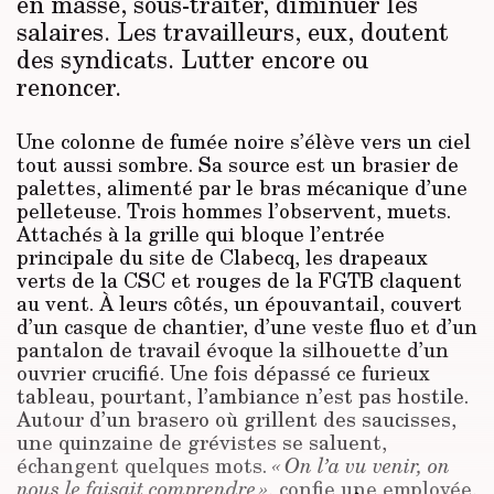
en masse, sous-traiter, diminuer les
salaires. Les travailleurs, eux, doutent
des syndicats. Lutter encore ou
renoncer.
Une colonne de fumée noire s’élève vers un ciel
tout aussi sombre. Sa source est un brasier de
palettes, alimenté par le bras mécanique d’une
pelleteuse. Trois hommes l’observent, muets.
Attachés à la grille qui bloque l’entrée
principale du site de Clabecq, les drapeaux
verts de la CSC et rouges de la FGTB claquent
au vent. À leurs côtés, un épouvantail, couvert
d’un casque de chantier, d’une veste fluo et d’un
pantalon de travail évoque la silhouette d’un
ouvrier crucifié. Une fois dépassé ce furieux
tableau, pourtant, l’ambiance n’est pas hostile.
Autour d’un brasero où grillent des saucisses,
une quinzaine de grévistes se saluent,
échangent quelques mots.
« On l’a vu venir, on
nous le faisait comprendre »
, confie une employée,