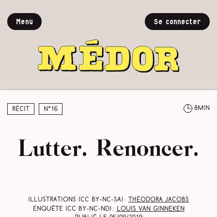
Menu
Se connecter
8min
Récit
N°16
Lutter. Renoncer.
Illustrations (CC BY-NC-SA) :
Théodora Jacobs
Enquête (CC BY-NC-ND) :
Louis Van Ginneken