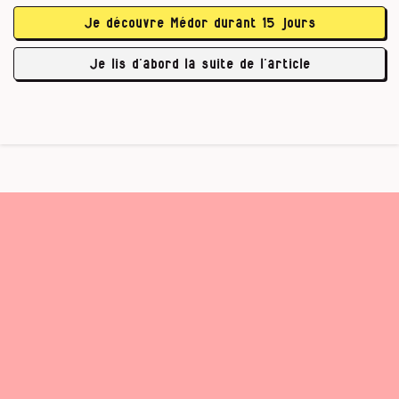
libellule qu’on aurait aimée dragon ? Les
Je découvre Médor durant 15 jours
autorités montoises, la Région wallonne, la
SNCB ont indiqué dans de nombreux supports
Je lis d’abord la suite de l’article
de communication que la construction …