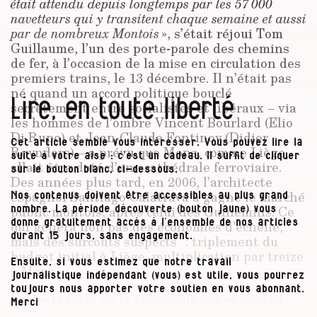
était attendu depuis longtemps par les 57 000
navetteurs qui y transitent chaque semaine et aussi
par de nombreux Montois
», s’était réjoui Tom
Guillaume, l’un des porte-parole des chemins
de fer, à l’occasion de la mise en circulation des
premiers trains, le 13 décembre. Il n’était pas
né quand un accord politique bouclé
Lire, en toute liberté
secrètement entre socialistes et libéraux – via
les hommes de l’ombre Vincent Bourlard (Elio
Di Rupo) et Jean-Claude Fontinoy (Didier
Cet article semble vous intéresser. Vous pouvez lire la
Reynders) – a prévu que Mons, comme Liège,
suite à votre aise : c’est un cadeau. Il suffit de cliquer
allait être doté d’une cathédrale ferroviaire.
sur le bouton blanc, ci-dessous.
Des années plus tard, en 2006, l’architecte
espagnol Santiago Calatrava a gagné le marché
Nos contenus doivent être accessibles au plus grand
public montois, après celui des Guillemins. Ce
nombre. La période découverte (bouton jaune) vous
donne gratuitement accès à l’ensemble de nos articles
qui généra non pas des économies d’échelle,
durant 15 jours, sans engagement.
mais des surcoûts suspects
: triplement du
budget initial à Liège, multiplication par treize
Ensuite, si vous estimez que notre travail
à Mons
.
journalistique indépendant (vous) est utile, vous pourrez
toujours nous apporter votre soutien en vous abonnant.
Est-ce la fable de la grenouille qui se voulait
Merci
plus grosse que le bœuf ? Ou plutôt celle de la