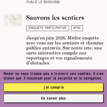
Publié le
05/03/2026
Sauvons les sentiers
Enquête participative
N°42
Jusqu’en juin 2026, Médor enquête
avec vous sur les sentiers et chemins
publics entravés. Sur notre site, une
carte interactive compile nos
reportages et vos signalements
d’obstacles.
Par L’équipe de Médor
Médor ne vous traque pas à travers ses cookies. Il n’en
Publié le
05/03/2026
utilise que 3 maximum pour la sécurité et la navigation.
j’ai compris
Droit de suite
En savoir plus
On n’en a pas fini
N°42
✘