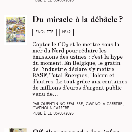
Publié le
05/03/2026
Du miracle à la débâcle ?
Enquête
N°42
Capter le CO
et le mettre sous la
2
mer du Nord pour réduire les
émissions des usines : c’est la hype
du moment. En Belgique, le gratin
de l’industrie déclare s’y mettre :
BASF, Total Énergies, Holcim et
d’autres. Le tout grâce aux centaines
de millions d’euros d’argent public
venu de…
Par Quentin Noirfalisse, Gwénola Carrère,
Gwénola Carrère
Publié le
05/03/2026