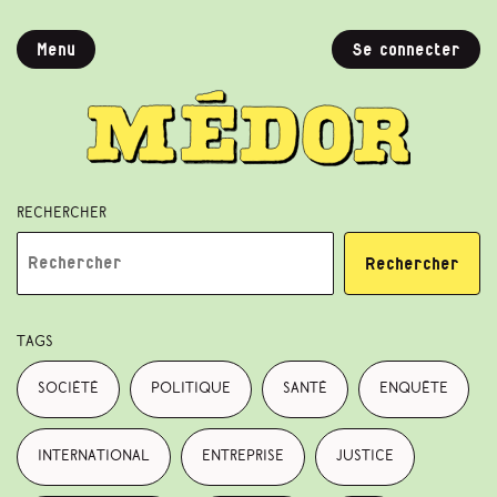
Menu
Se connecter
Rechercher
Rechercher
Tags
société
politique
santé
enquête
international
entreprise
justice