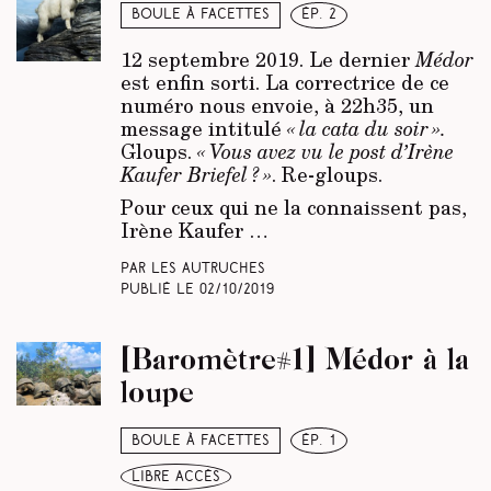
Boule à facettes
ép. 2
12 septembre 2019. Le dernier
Médor
est enfin sorti. La correctrice de ce
numéro nous envoie, à 22h35, un
message intitulé
« la cata du soir ».
Gloups.
« Vous avez vu le post d’Irène
Kaufer Briefel ? »
. Re-gloups.
Pour ceux qui ne la connaissent pas,
Irène Kaufer …
Par Les Autruches
Publié le
02/10/2019
[Baromètre#1] Médor à la
loupe
Boule à facettes
ép. 1
libre accès