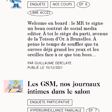
Enquête
Nos coups
ép. 6
libre accès
Welcome on board : le MR te signe
un beau contrat de social media
editor. À toi le siège du parti, avenue
de la Toison d’Or. à Bruxelles. À
peine le temps de souffler que tu
ouvres déjà grand les yeux et les
oreilles face à ce que ton boss…
Par Guillaume Derclaye
Publié le
15/12/2021
Les GSM, nos journaux
intimes dans le salon
Enquête participative
Hypersurveillance familiale
ép. 7