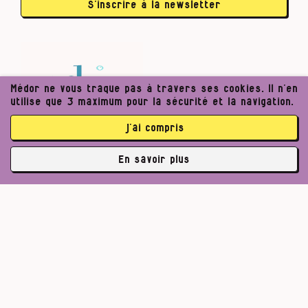
S’inscrire à la newsletter
Médor ne vous traque pas à travers ses cookies. Il n’en
utilise que 3 maximum pour la sécurité et la navigation.
j’ai compris
En savoir plus
✘
abonné·es
Pour un journalisme robuste.
Lire l’appel de Médor