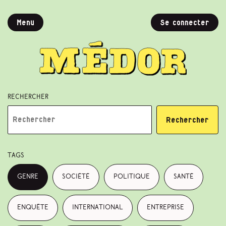
Menu
Se connecter
Rechercher
Rechercher
Tags
genre
société
politique
santé
enquête
international
entreprise