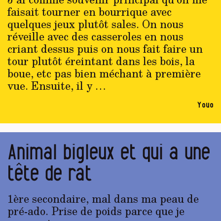
faisait tourner en bourrique avec
quelques jeux plutôt sales. On nous
réveille avec des casseroles en nous
criant dessus puis on nous fait faire un
tour plutôt éreintant dans les bois, la
boue, etc pas bien méchant à première
vue. Ensuite, il y …
Youo
Animal bigleux et qui a une
tête de rat
1ère secondaire, mal dans ma peau de
pré-ado. Prise de poids parce que je