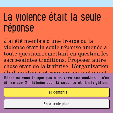
La violence était la seule
réponse
J’ai été membre d’une troupe où la
violence était la seule réponse amenée à
toute question remettant en question les
sacro-saintes traditions. Proposer autre
chose était de la traîtrise. L’organisation
était militaire, et ceux qui ne rentraient
pas dans le moule à force de brimades,
Médor ne vous traque pas à travers ses cookies. Il n’en
étaient poussés dehors. La …
utilise que 3 maximum pour la sécurité et la navigation.
j’ai compris
Animal générique
En savoir plus
✘