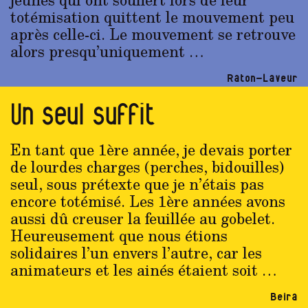
totémisation quittent le mouvement peu
après celle-ci. Le mouvement se retrouve
alors presqu’uniquement …
Raton-Laveur
Un seul suffit
En tant que 1ère année, je devais porter
de lourdes charges (perches, bidouilles)
seul, sous prétexte que je n’étais pas
encore totémisé. Les 1ère années avons
aussi dû creuser la feuillée au gobelet.
Heureusement que nous étions
solidaires l’un envers l’autre, car les
animateurs et les ainés étaient soit …
Beira