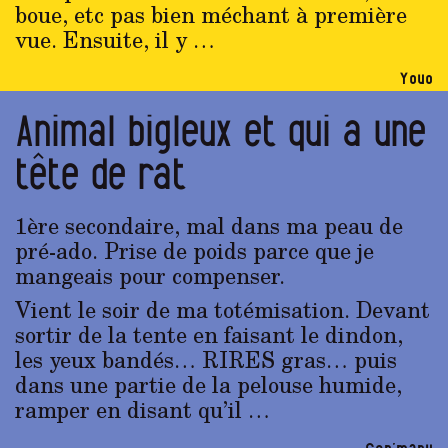
boue, etc pas bien méchant à première
vue. Ensuite, il y …
Youo
Animal bigleux et qui a une
tête de rat
1ère secondaire, mal dans ma peau de
pré-ado. Prise de poids parce que je
mangeais pour compenser.
Vient le soir de ma totémisation. Devant
sortir de la tente en faisant le dindon,
les yeux bandés… RIRES gras… puis
dans une partie de la pelouse humide,
ramper en disant qu’il …