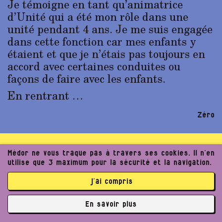
Je témoigne en tant qu’animatrice
d’Unité qui a été mon rôle dans une
unité pendant 4 ans. Je me suis engagée
dans cette fonction car mes enfants y
étaient et que je n’étais pas toujours en
accord avec certaines conduites ou
façons de faire avec les enfants.
En rentrant …
Zéro
En culotte devant une
Médor ne vous traque pas à travers ses cookies. Il n’en
utilise que 3 maximum pour la sécurité et la navigation.
vingtaine d’hommes
j’ai compris
Je suis entrée chez les pionniers
En savoir plus
directement en raison de mon âge. Je
✘