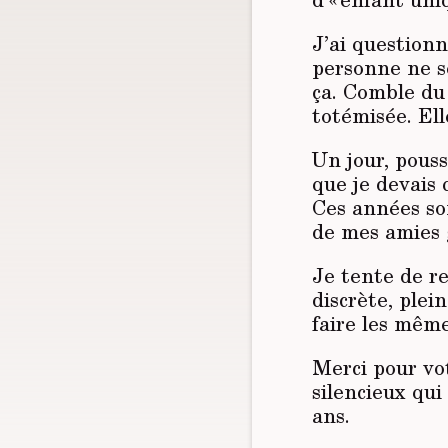
J’ai question
personne ne s
ça. Comble du 
totémisée. Ell
Un jour, pouss
que je devais 
Ces années so
de mes amies 
Je tente de r
discrète, plei
faire les mêm
Merci pour vo
silencieux qui
ans.