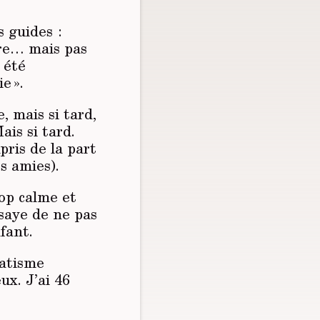
 guides :
dre… mais pas
 été
e ».
, mais si tard,
ais si tard.
ris de la part
s amies).
op calme et
ssaye de ne pas
fant.
matisme
ux. J’ai 46