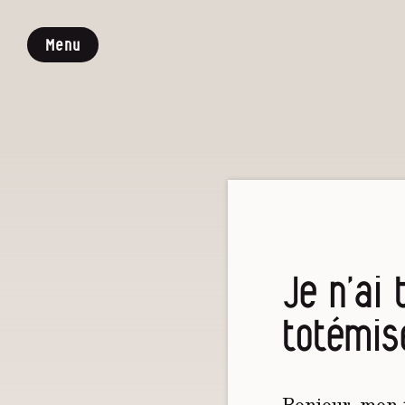
Menu
Je n’ai
totémis
Bonjour, mon t