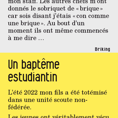
mon staff. Les autres chefs m’ont
donnés le sobriquet de « brique »
car sois disant j’étais « con comme
une brique ». Au bout d’un
moment ils ont même commencés
à me dire …
Briking
Un baptême
estudiantin
L’été 2022 mon fils a été totémisé
dans une unité scoute non-
fédérée.
Les jeunes ont véritablement vécu