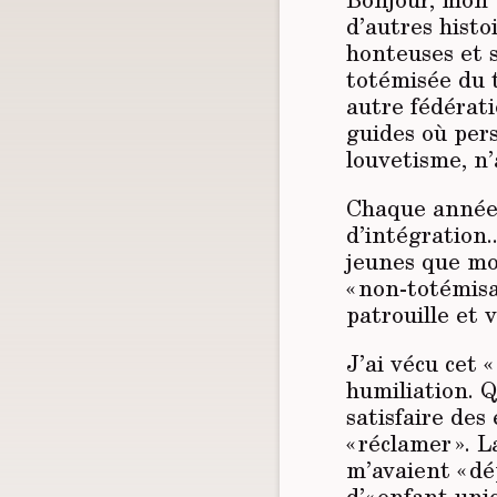
d’autres hist
honteuses et 
totémisée du t
autre fédérat
guides où per
louvetisme, n’
Chaque année,
d’intégration..
jeunes que mo
« non-totémisa
patrouille et 
J’ai vécu cet «
humiliation. 
satisfaire des
« réclamer ». 
m’avaient « d
d’« enfant uniq