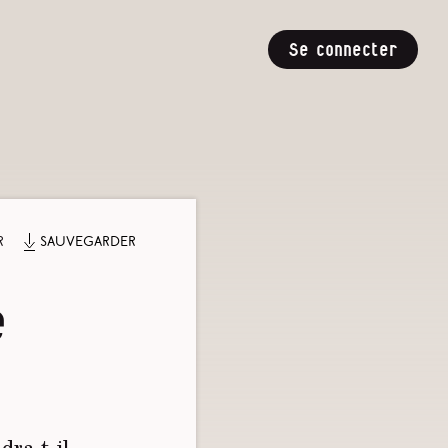
Se connecter
r
Sauvegarder
é
dra-t-il