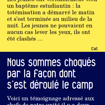
un baptême estudiantin : la
totémisation a démarré le matin
et s’est terminée au milieu de la
nuit. Les jeunes ne pouvaient en
aucun cas lever les yeux, ils ont
été clashés …
Cat
Nous sommes choqués
par la façon dont
s’est déroulé le camp
Voici un témoignage adressé aux
chefs de notre unité il y a deux