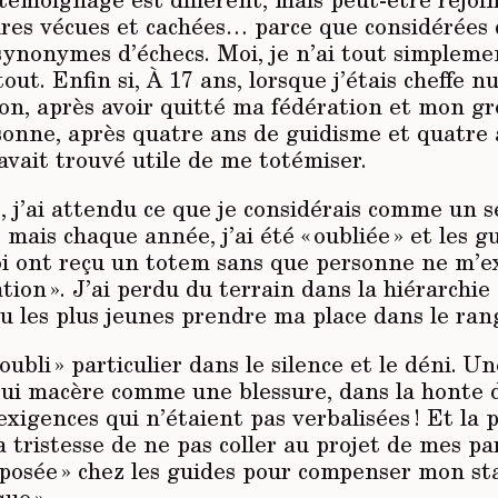
oires vécues et cachées… parce que considérée
synonymes d’échecs. Moi, je n’ai tout simplem
out. Enfin si, À 17 ans, lorsque j’étais cheffe 
ion, après avoir quitté ma fédération et mon g
sonne, après quatre ans de guidisme et quatre 
avait trouvé utile de me totémiser.
 j’ai attendu ce que je considérais comme un 
 mais chaque année, j’ai été « oubliée » et les g
i ont reçu un totem sans que personne ne m’e
tion ». J’ai perdu du terrain dans la hiérarchie 
vu les plus jeunes prendre ma place dans le ran
 oubli » particulier dans le silence et le déni. Un
Qui macère comme une blessure, dans la honte 
 exigences qui n’étaient pas verbalisées ! Et la 
La tristesse de ne pas coller au projet de mes pa
éposée » chez les guides pour compenser mon st
ue ».