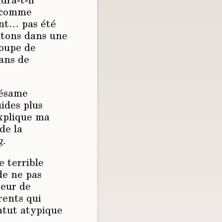
s comme
ent… pas été
nutons dans une
roupe de
ans de
sésame
uides plus
xplique ma
de la
g.
e terrible
de ne pas
peur de
rents qui
atut atypique