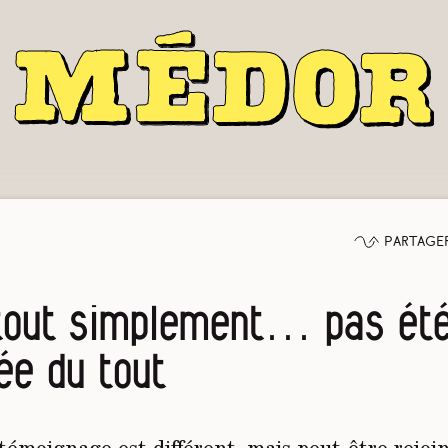
Partage
 tout simplement… pas ét
ée du tout
émoignage est différent, mais peut-être rejoin