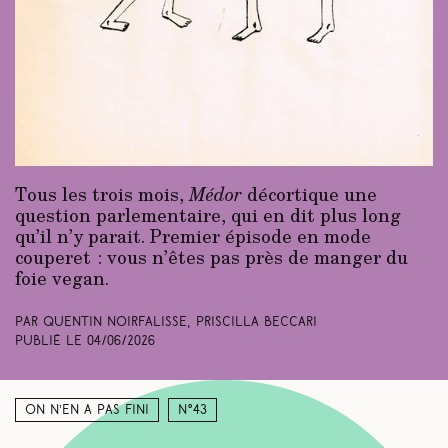
Tous les trois mois,
Médor
décortique une
question parlementaire, qui en dit plus long
qu’il n’y parait. Premier épisode en mode
couperet : vous n’êtes pas près de manger du
foie vegan.
Par Quentin Noirfalisse, Priscilla Beccari
Publié le
04/06/2026
On n’en a pas fini
N°43