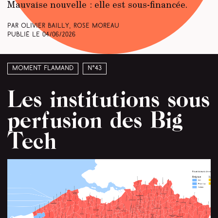
Mauvaise nouvelle : elle est sous-financée.
Par Olivier Bailly, Rose Moreau
Publié le
04/06/2026
Moment Flamand
N°43
Les institutions sous
perfusion des Big
Tech