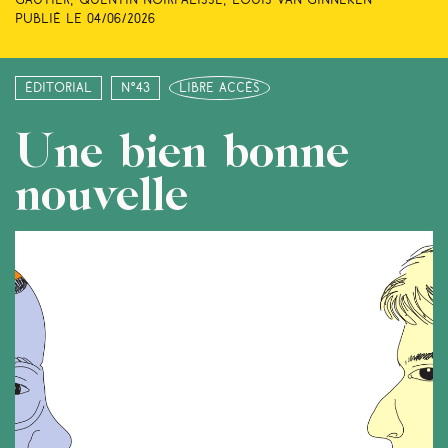
Gautier, Quentin Noirfalisse, Louis Van Ginneken
Publié le
04/06/2026
Éditorial
N°43
libre accès
Une bien bonne
nouvelle