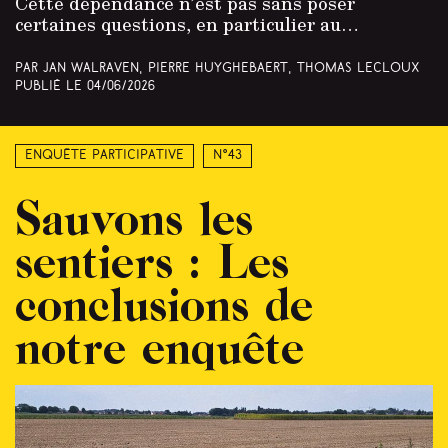
Cette dépendance n’est pas sans poser
certaines questions, en particulier au…
Par Jan Walraven, Pierre Huyghebaert, Thomas Lecloux
Publié le
04/06/2026
Enquête participative
N°43
Sauvons les
sentiers : Les
conclusions de
notre enquête