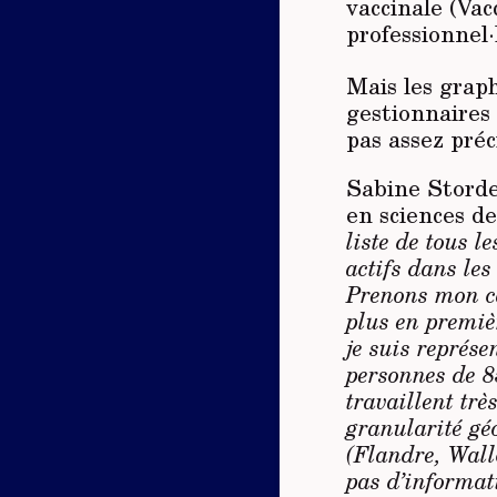
vaccinale (Vac
professionnel
Mais les graph
gestionnaires
pas assez préci
Sabine Storde
en sciences de
liste de tous l
actifs dans les
Prenons mon cas
plus en premièr
je suis représe
personnes de 8
travaillent tr
granularité géo
(Flandre, Wall
pas d’informat