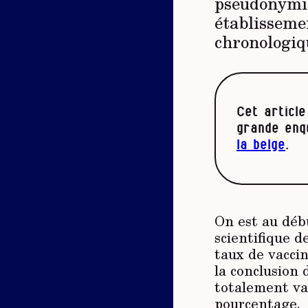
pseudonymis
établissemen
chronologiqu
Cet article
grande enq
la belge
.
On est au débu
scientifique 
taux de vaccin
la conclusion 
totalement va
pourcentage.