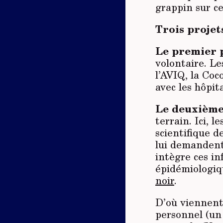
grappin sur ce
Trois projets
Le premier 
volontaire. Le
l’AVIQ, la Coc
avec les hôpit
Le deuxième
terrain. Ici, 
scientifique d
lui demandent
intègre ces in
épidémiologiq
noir
.
D’où viennent
personnel (un 