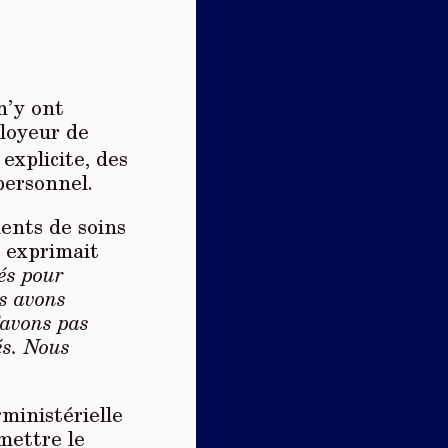
n’y ont
loyeur de
xplicite, des
personnel.
ents de soins
s exprimait
és pour
us avons
’avons pas
és. Nous
rministérielle
mettre le