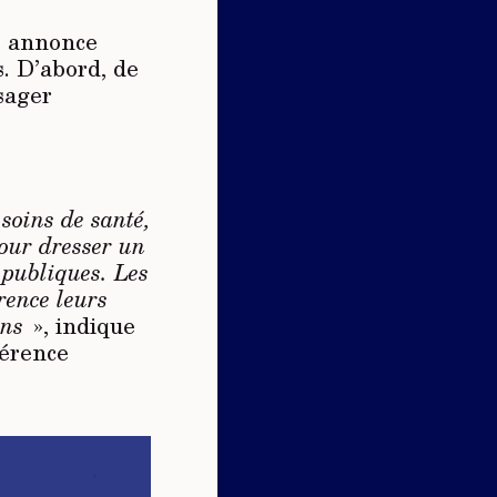
ue annonce
. D’abord, de
isager
soins de santé,
pour dresser un
 publiques. Les
rence leurs
ons
», indique
férence