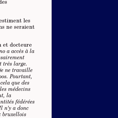
des
estiment les
ns ne seraient
n et docteure
no a accès à la
essairement
 très large.
e ne travaille
pos. Pourtant,
 cela que des
 les médecins
t, la
ntités fédérées
l n’y a donc
 bruxellois