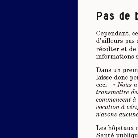
Pas de 
Cependant, ce
d’ailleurs pas
récolter et d
informations s
Dans un premi
laisse donc pe
ceci : «
Nous n’
transmettre de
commencent à d
vocation à véri
n’avons aucune 
Les hôpitaux r
Santé publique