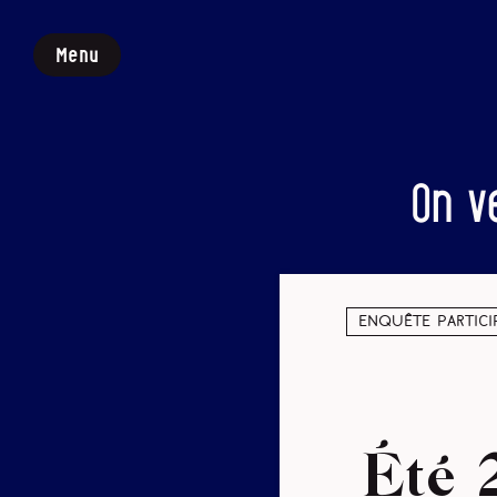
Menu
On v
Enquête partici
Été 2