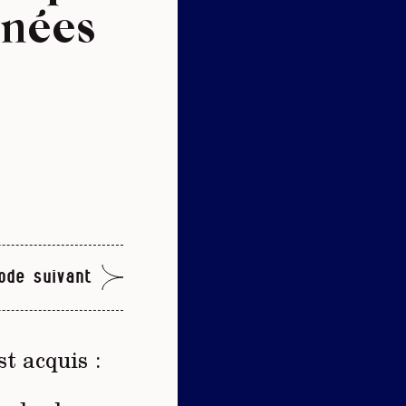
nnées
ode suivant
st acquis :