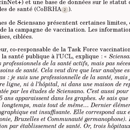
cinNet+) et une base de données sur le statut 
·les de santé (CoBRHA
).
2
es de Sciensano présentent certaines limites, 
 de la campagne de vaccination. Les informatio
ses, ciblées.
ur, co-responsable de la Task Force vaccinatio
 la santé publique à l’UCL, explique : «
Sciensa
es professionnels de la santé actifs, mais pas néc
 soins de santé. Cela veut dire que leur analyse est
 : je suis une professionnelle de la santé, mais j
e ligne, ni à l’hôpital, ni dans une maison de re
ntée par les études de Sciensano. C’est aussi pour
5 ans apparaissent dans les graphes. Je sais que
ès longtemps, mais tout de même… Dernier élémen
graphique est insuffisante. Elle correspond aux e
onie, Bruxelles et Communauté germanophone). I
ion par établissement de santé. Or, trois hôpitaux