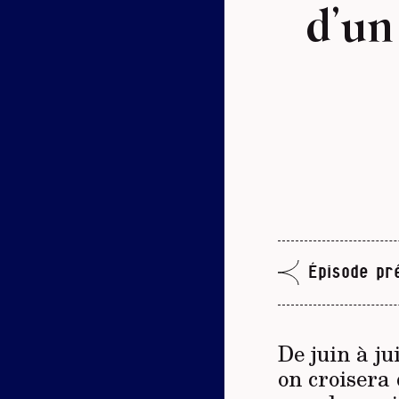
d’un
Épisode pr
De juin à jui
on croisera