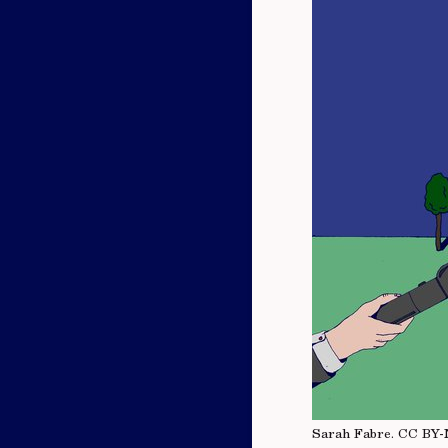
Sarah Fabre.
CC BY