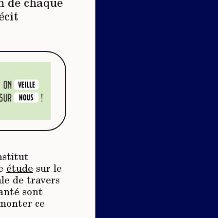
on de chaque
écit
nstitut
ne
étude
sur le
ale de travers
santé sont
 monter ce