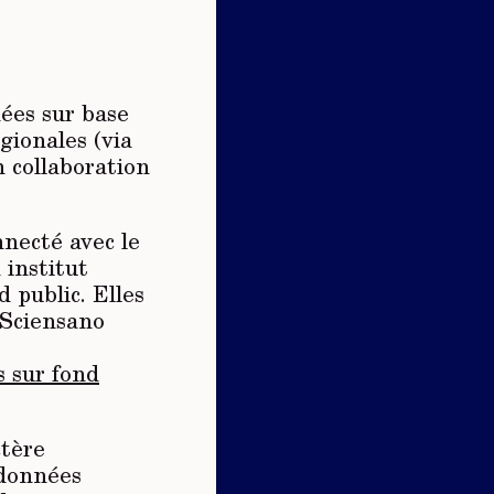
ées sur base
gionales (via
n collaboration
nnecté avec le
 institut
 public. Elles
 Sciensano
s sur fond
ctère
 données