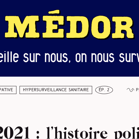
eille sur nous, on nous surv
P
pative
Hypersurveillance sanitaire
ép. 2
021 : l’histoire pol