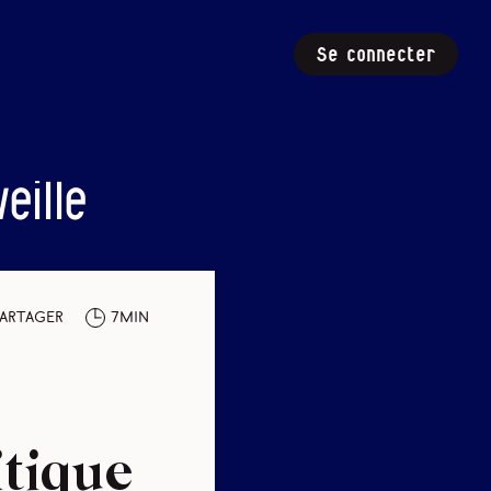
Se connecter
eille
artager
7min
itique