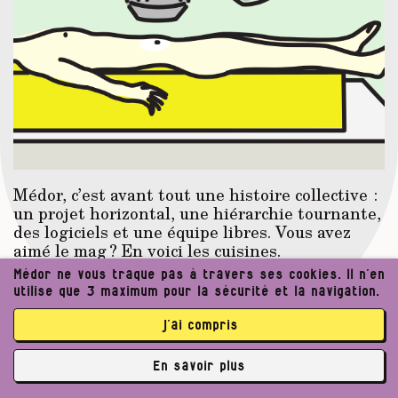
Médor, c’est avant tout une histoire collective :
un projet horizontal, une hiérarchie tournante,
des logiciels et une équipe libres. Vous avez
aimé le mag ? En voici les cuisines.
Médor ne vous traque pas à travers ses cookies. Il n’en
utilise que 3 maximum pour la sécurité et la navigation.
Par L’équipe de Médor, Jérôme Degive
Publié le
04/06/2026
j’ai compris
En savoir plus
Petites annonces
N°43
libre accès
✘