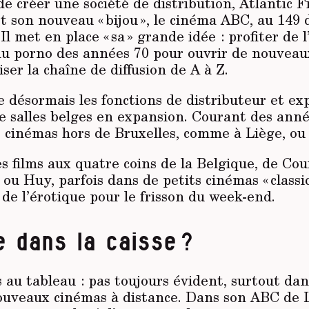
e créer une société de distribution, Atlantic F
t son nouveau « bijou », le cinéma ABC, au 149
l met en place « sa » grande idée : profiter de l
du porno des années 70 pour ouvrir de nouveaux
iser la chaîne de diffusion de A à Z.
 désormais les fonctions de distributeur et ex
e salles belges en expansion. Courant des année
s cinémas hors de Bruxelles, comme à Liège, ou
ses films aux quatre coins de la Belgique, de Cou
 ou Huy, parfois dans de petits cinémas « classiq
e l’érotique pour le frisson du week-end.
e dans la caisse ?
au tableau : pas toujours évident, surtout dan
ouveaux cinémas à distance. Dans son ABC de Li