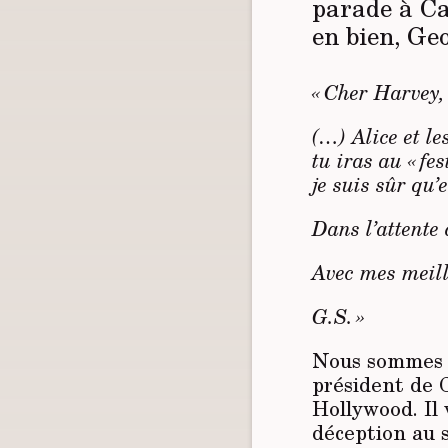
parade à Can
en bien, Ge
« Cher Harvey,
(…) Alice et le
tu iras au « fe
je suis sûr qu’
Dans l’attente 
Avec mes meil
G.S. »
Nous sommes e
président de C
Hollywood. Il
déception au s