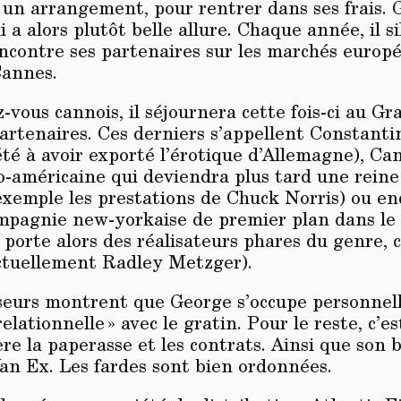
e un arrangement, pour rentrer dans ses frais.
i a alors plutôt belle allure. Chaque année, il s
ncontre ses partenaires sur les marchés europé
Cannes.
-vous cannois, il séjournera cette fois-ci au Gr
artenaires. Ces derniers s’appellent Constantin
été à avoir exporté l’érotique d’Allemagne), C
lo-américaine qui deviendra plus tard une reine
exemple les prestations de Chuck Norris) ou en
ompagnie new-yorkaise de premier plan dans le
i porte alors des réalisateurs phares du genre
tuellement Radley Metzger).
seurs montrent que George s’occupe personne
relationnelle » avec le gratin. Pour le reste, c’est
ère la paperasse et les contrats. Ainsi que son b
Van Ex. Les fardes sont bien ordonnées.