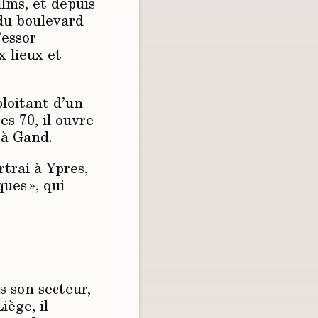
ilms, et depuis
 du boulevard
’essor
 lieux et
ploitant d’un
s 70, il ouvre
 à Gand.
rtrai à Ypres,
ues », qui
s son secteur,
ège, il