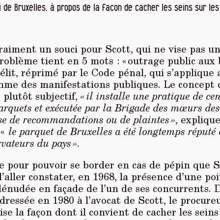
 de Bruxelles, à propos de la façon de cacher les seins sur les
raiment un souci pour Scott, qui ne vise pas un
roblème tient en 5 mots : « outrage public aux
lit, réprimé par le Code pénal, qui s’applique
mme des manifestations publiques. Le concept 
plutôt subjectif,
« il installe une pratique de ce
rquets et exécutée par la Brigade des mœurs des
ase de recommandations ou de plaintes »
, expliqu
 «
le parquet de Bruxelles a été longtemps réputé
rvateurs du pays »
.
re pour pouvoir se border en cas de pépin que
d’aller constater, en 1968, la présence d’une poi
énudée en façade de l’un de ses concurrents. 
adressée en 1980 à l’avocat de Scott, le procure
ise la façon dont il convient de cacher les seins