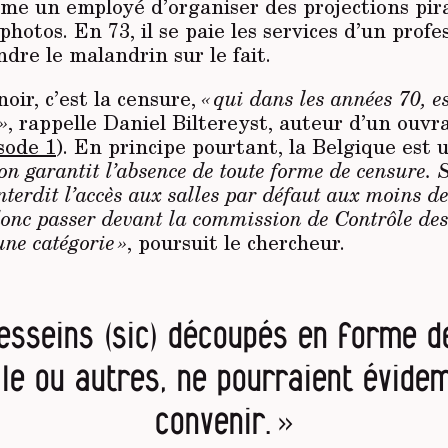
e un employé d’organiser des projections pirat
photos. En 73, il se paie les services d’un profe
dre le malandrin sur le fait.
noir, c’est la censure,
« qui dans les années 70, e
»
, rappelle Daniel Biltereyst, auteur d’un ouvr
sode 1
). En principe pourtant, la Belgique est u
ion garantit l’absence de toute forme de censure. 
nterdit l’accès aux salles par défaut aux moins d
donc passer devant la commission de Contrôle des
une catégorie »
, poursuit le chercheur.
esseins (sic) découpés en forme 
ile ou autres, ne pourraient évid
convenir. »