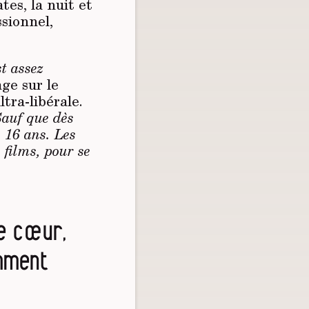
es, la nuit et
ssionnel,
st assez
age sur le
ltra-libérale.
Sauf que dès
e 16 ans. Les
 films, pour se
de cœur,
emment