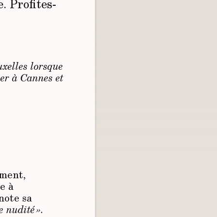
. Profites-
uxelles lorsque
ier à Cannes et
ament,
e à
note sa
e nudité »
.