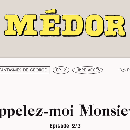
P
 fantasmes de George
ép. 2
libre accès
ppelez-moi Monsie
Episode 2/3