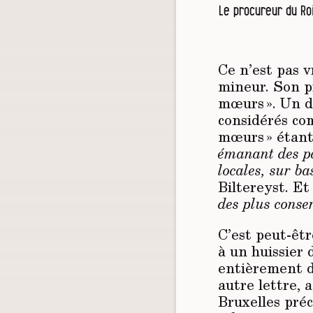
Le procureur du Roi
Ce n’est pas v
mineur. Son p
mœurs ». Un dé
considérés co
mœurs » étant 
émanant des pa
locales, sur b
Biltereyst. Et
des plus conse
C’est peut-êt
à un huissier 
entièrement d
autre lettre, 
Bruxelles préc