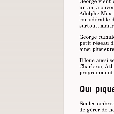
George vient d
un an, a ouver
Adolphe Max. I
considérable 
surtout, maîtr
George cumule
petit réseau d
ainsi plusieur
Il loue aussi 
Charleroi, Ath
programment d
Qui piqu
Seules ombres 
de gérer de n