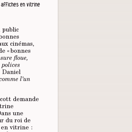
 affiches en vitrine
 public
 bonnes
 aux cinémas,
de « bonnes
nsure floue,
 polices
e Daniel
 comme l’un
 Scott demande
trine
Dans une
ur du roi de
 en vitrine :