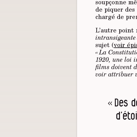
soupçonne mêm
de piquer des 
chargé de pren
L’autre point 
intransigeante 
sujet (
voir épi
« La Constitut
1920, une loi i
films doivent 
voir attribuer 
« Des d
d’éto