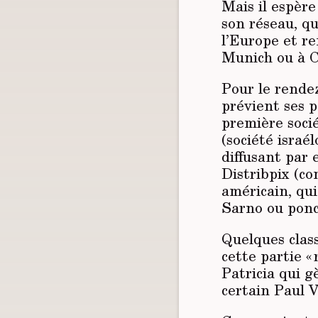
Mais il espèr
son réseau, qu
l’Europe et re
Munich ou à 
Pour le rendez
prévient ses p
première soci
(société israé
diffusant par 
Distribpix (c
américain, qu
Sarno ou ponc
Quelques clas
cette partie « 
Patricia qui g
certain Paul 