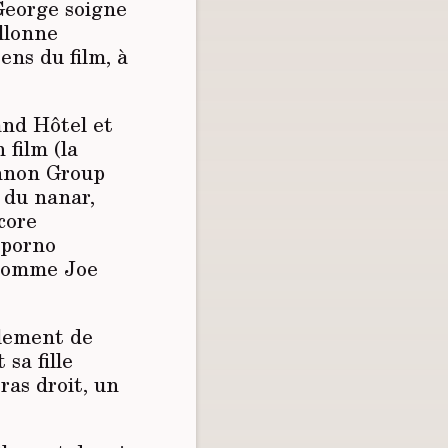
 George soigne
illonne
ens du film, à
and Hôtel et
 film (la
annon Group
 du nanar,
core
 porno
, comme Joe
llement de
 sa fille
ras droit, un