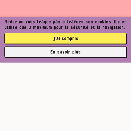
Médor ne vous traque pas à travers ses cookies. Il n’en
utilise que 3 maximum pour la sécurité et la navigation.
j’ai compris
En savoir plus
✘
3762 abonné·es
Pour un journalisme robuste.
Lire l’appel de Médor
S’abonner