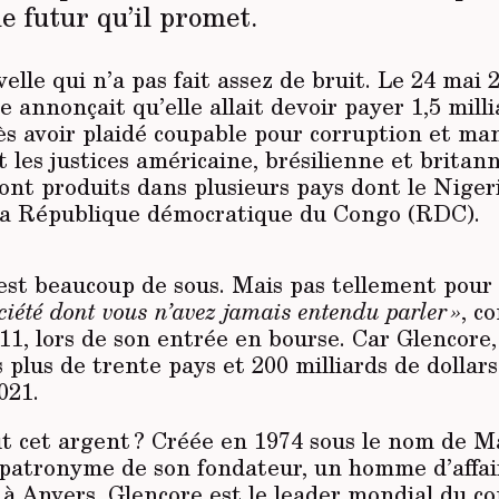
e futur qu’il promet.
elle qui n’a pas fait assez de bruit. Le 24 mai 2
e annonçait qu’elle allait devoir payer 1,5 milli
s avoir plaidé coupable pour corruption et ma
les justices américaine, brésilienne et britann
ont produits dans plusieurs pays dont le Nigeria
la République démocratique du Congo (RDC).
c’est beaucoup de sous. Mais pas tellement pou
ciété dont vous n’avez jamais entendu parler »
, c
1, lors de son entrée en bourse. Car Glencore, 
plus de trente pays et 200 milliards de dollars 
021.
ut cet argent ? Créée en 1974 sous le nom de M
e patronyme de son fondateur, un homme d’affai
 à Anvers, Glencore est le leader mondial du 