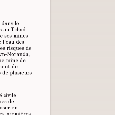
 dans le
s au Tchad
de ses mines
 l’eau des
es risques de
uyn-Noranda,
une mine de
ement de
 de plusieurs
 civile
mes de
oser en
res premières.