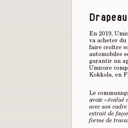
Drapeau
En 2019, Umic
va acheter du 
faire croître 
automobiles so
garantir un a
Umicore compt
Kokkola, en F
Le communiqué
avoir
« évalué
avec son cadre
extrait de faç
forme de travai