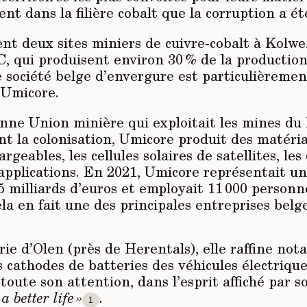
t dans la filière cobalt que la corruption a é
ent deux sites miniers de cuivre-cobalt à Kolw
, qui produisent environ 30 % de la productio
e société belge d’envergure est particulièremen
: Umicore.
enne Union minière qui exploitait les mines du
t la colonisation, Umicore produit des matéria
argeables, les cellules solaires de satellites, les
applications. En 2021, Umicore représentait un 
25 milliards d’euros et employait 11 000 personn
la en fait une des principales entreprises belge
rie d’Olen (près de Herentals), elle raffine n
s cathodes de batteries des véhicules électriqu
toute son attention, dans l’esprit affiché par s
a better life »
.
1