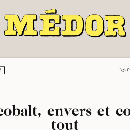
P
8
obalt, envers et c
tout