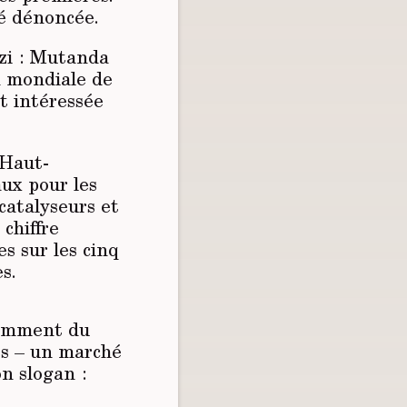
té dénoncée.
ezi : Mutanda
n mondiale de
t intéressée
 Haut-
ux pour les
 catalyseurs et
chiffre
es sur les cinq
s.
otamment du
es – un marché
on slogan :