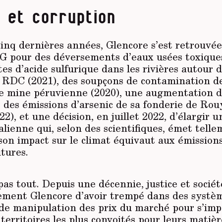
n et corruption
inq dernières années, Glencore s’est retrouvée
G pour des déversements d’eaux usées toxique
ites d’acide sulfurique dans les rivières autour 
 RDC (2021), des soupçons de contamination de
une mine péruvienne (2020), une augmentation d
e des émissions d’arsenic de sa fonderie de Ro
2), et une décision, en juillet 2022, d’élargir 
lienne qui, selon des scientifiques, émet tell
on impact sur le climat équivaut aux émissions
itures.
pas tout. Depuis une décennie, justice et société
ement Glencore d’avoir trempé dans des systè
 de manipulation des prix du marché pour s’imp
 territoires les plus convoités pour leurs matiè