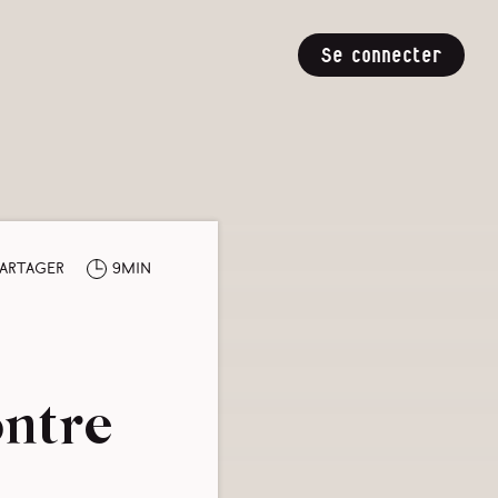
Se connecter
artager
9min
ontre