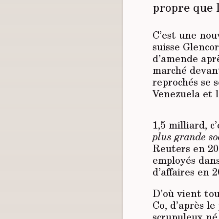
propre que l
C’est une nouv
suisse Glencor
d’amende aprè
marché devant 
reprochés se s
Venezuela et 
1,5 milliard, 
plus grande so
Reuters en 201
employés dans 
d’affaires en 2
D’où vient to
Co, d’après l
scrupuleux né