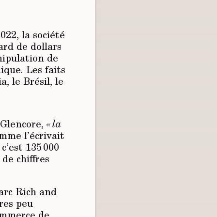
022, la société
ard de dollars
nipulation de
ique. Les faits
, le Brésil, le
r Glencore,
« la
omme l’écrivait
c’est 135 000
de chiffres
arc Rich and
res peu
commerce de