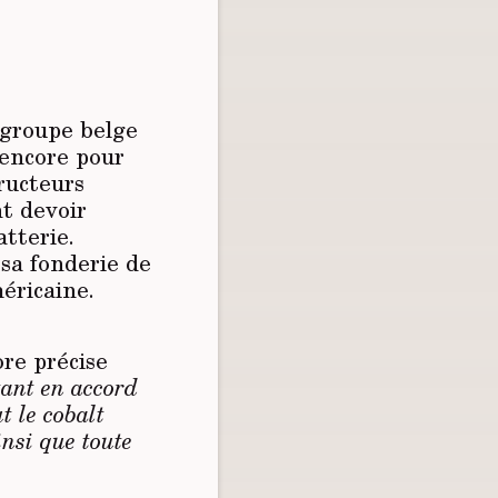
 groupe belge
lencore pour
tructeurs
nt devoir
tterie.
sa fonderie de
éricaine.
re précise
ant en accord
t le cobalt
insi que toute