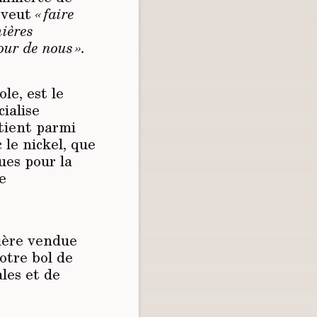
é veut
« faire
mières
our de nous ».
le, est le
ialise
étient parmi
 le nickel, que
ues pour la
e
mière vendue
otre bol de
ales et de