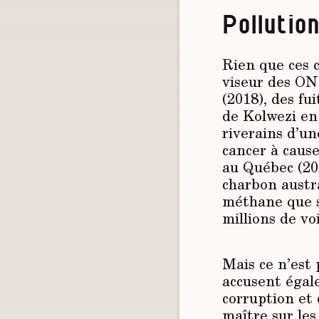
Pollutio
Rien que ces c
viseur des ON
(2018), des fu
de Kolwezi en
rive­rains d’
cancer à caus
au Québec (202
charbon austra
méthane que s
millions de vo
Mais ce n’est 
accusent égal
corruption et
maître sur les