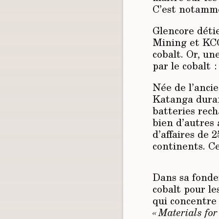
C’est notammen
Glencore déti
Mining et KCC
cobalt. Or, un
par le cobalt 
Née de l’anci
Katanga duran
batteries re­ch
bien d’autres 
d’affaires de 
continents. Ce
Dans sa fonde
cobalt pour le
qui concentre 
« Materials for 