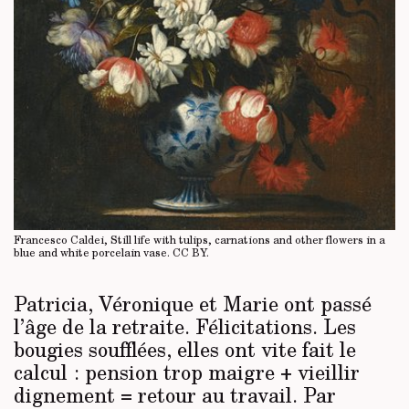
Francesco Caldei, Still life with tulips, carnations and other flowers in a
blue and white porcelain vase.
CC BY
.
Patricia, Véronique et Marie ont passé
l’âge de la retraite. Félicitations. Les
bougies soufflées, elles ont vite fait le
calcul : pension trop maigre + vieillir
dignement = retour au travail. Par