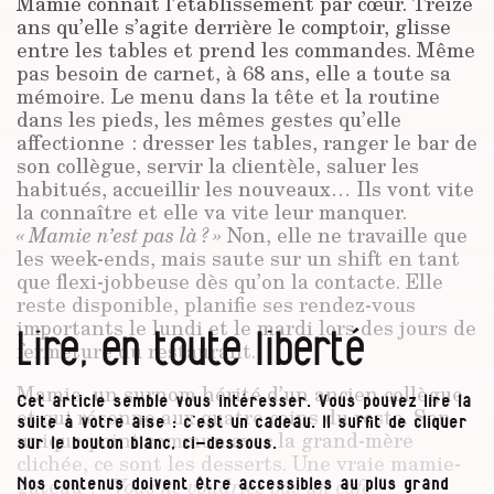
Mamie connaît l’établissement par cœur. Treize
ans qu’elle s’agite derrière le comptoir, glisse
entre les tables et prend les commandes. Même
pas besoin de carnet, à 68 ans, elle a toute sa
mémoire. Le menu dans la tête et la routine
dans les pieds, les mêmes gestes qu’elle
affectionne : dresser les tables, ranger le bar de
son collègue, servir la clientèle, saluer les
habitués, accueillir les nouveaux… Ils vont vite
la connaître et elle va vite leur manquer.
« Mamie n’est pas là ? »
Non, elle ne travaille que
les week-ends, mais saute sur un shift en tant
que flexi-jobbeuse dès qu’on la contacte. Elle
reste disponible, planifie ses rendez-vous
importants le lundi et le mardi lors des jours de
Lire, en toute liberté
fermeture du restaurant.
Mamie, un surnom hérité d’un ancien collègue
Cet article semble vous intéresser. Vous pouvez lire la
et qui résonne aux quatre coins du resto. Son
suite à votre aise : c’est un cadeau. Il suffit de cliquer
unique point commun avec la grand-mère
sur le bouton blanc, ci-dessous.
clichée, ce sont les desserts. Une vraie mamie-
gâteau :
« Vous ne voudriez pas un café
Nos contenus doivent être accessibles au plus grand