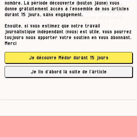
gourmand ? Allez, Madame, un peu de douceur
nombre. La période découverte (bouton jaune) vous
donne gratuitement accès à l’ensemble de nos articles
pour supporter monsieur ! Super, je vous apporte
durant 15 jours, sans engagement.
ça tout de suite. »
Une dose de sucre plus tard,
mamie plie son premier shift. Elle reprendra à
Ensuite, si vous estimez que notre travail
18 h, minimum 55 couverts pour 46 € le service
journalistique indépendant (vous) est utile, vous pourrez
du soir.
toujours nous apporter votre soutien en vous abonnant.
Merci
Entre les deux services, Patricia (son prénom)
patiente dans le jardin entourée de ses
Je découvre Médor durant 15 jours
collègues. Une famille horeca qui se serre les
coudes, dont elle est l’aînée et l’unique femme
Je lis d’abord la suite de l’article
employée. Mamie est chic, …