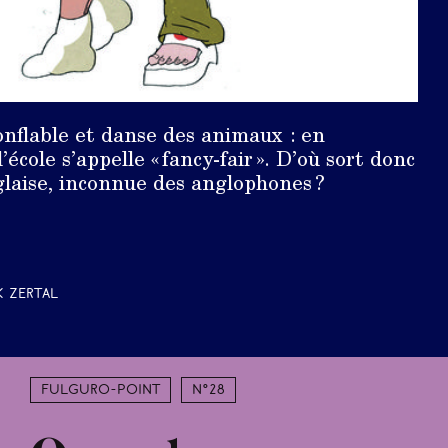
nflable et danse des animaux : en
l’école s’appelle « fancy-fair ». D’où sort donc
glaise, inconnue des anglophones ?
k Zertal
Fulguro-Point
N°28