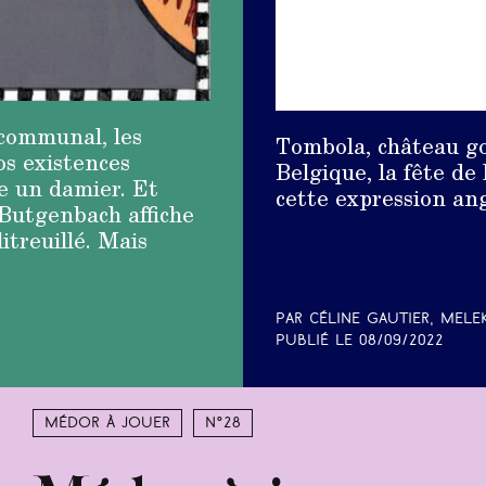
 communal, les
Tombola, château go
os existences
Belgique, la fête de 
ste un damier. Et
cette expression an
 Butgenbach affiche
itreuillé. Mais
Par Céline Gautier, Mele
Publié le
08/09/2022
Médor à jouer
N°28