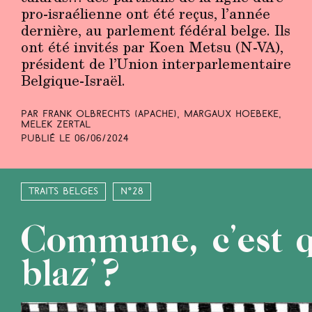
pro-israélienne ont été reçus, l’année
dernière, au parlement fédéral belge. Ils
ont été invités par Koen Metsu (N-VA),
président de l’Union interparlementaire
Belgique-Israël.
Par Frank Olbrechts
(Apache)
, Margaux Hoebeke,
Melek Zertal
Publié le
06/06/2024
Traits belges
N°28
Commune, c’est q
blaz’ ?