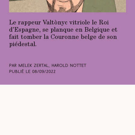
Le rappeur Valtònyc vitriole le Roi
d’Espagne, se planque en Belgique et
fait tomber la Couronne belge de son
piédestal.
Par Melek Zertal, Harold Nottet
Publié le
08/09/2022