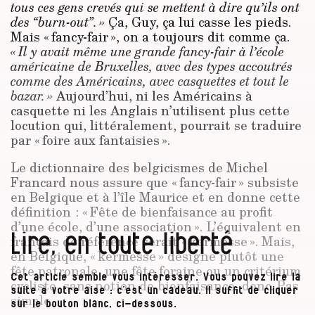
tous ces gens crevés qui se mettent à dire qu’ils ont
des “burn-out”. »
Ça, Guy, ça lui casse les pieds.
Mais « fancy-fair », on a toujours dit comme ça.
« Il y avait même une grande fancy-fair à l’école
américaine de Bruxelles, avec des types accoutrés
comme des Américains, avec casquettes et tout le
bazar. »
Aujourd’hui, ni les Américains à
casquette ni les Anglais n’utilisent plus cette
locution qui, littéralement, pourrait se traduire
par « foire aux fantaisies ».
Le dictionnaire des belgicismes de Michel
Francard nous assure que « fancy-fair » subsiste
en Belgique et à l’île Maurice et en donne cette
définition : « Fête de bienfaisance au profit
d’une école, d’une association ». L’équivalent en
Lire, en toute liberté
français de référence serait « kermesse ». Mais,
en Belgique, « kermesse » désigne plutôt une
fête patronale, une fête foraine ou un critérium
Cet article semble vous intéresser. Vous pouvez lire la
cycliste, sans notion de bienfaisance, donc. Pas
suite à votre aise : c’est un cadeau. Il suffit de cliquer
simple.
sur le bouton blanc, ci-dessous.