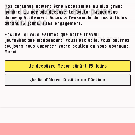
Nos contenus doivent être accessibles au plus grand
De la broderie aux pains-
nombre. La période découverte (bouton jaune) vous
donne gratuitement accès à l’ensemble de nos articles
saucisses
durant 15 jours, sans engagement.
Ensuite, si vous estimez que notre travail
« Fancy fair » a bien été utilisé avec cet accent
journalistique indépendant (vous) est utile, vous pourrez
de bienfaisance en anglais.
The lady’s bazaar
toujours nous apporter votre soutien en vous abonnant.
and fancy fair book
, publié à Londres en 1880,
Merci
donne ainsi aux ladies des idées d’objets à
broder ou à crocheter pour récolter des fonds
Je découvre Médor durant 15 jours
pour une église ou une œuvre de charité.
L’emprunt du français à l’anglais date
Je lis d’abord la suite de l’article
probablement …