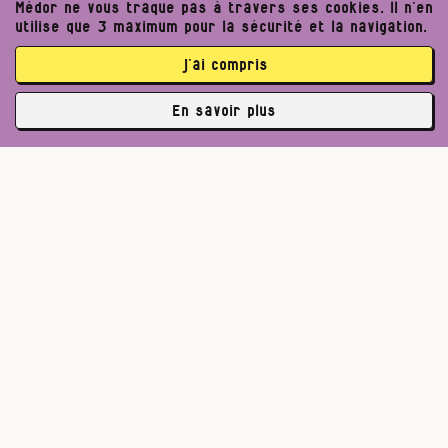
Médor ne vous traque pas à travers ses cookies. Il n’en
utilise que 3 maximum pour la sécurité et la navigation.
j’ai compris
En savoir plus
✘
3764 abonné·es
Pour un journalisme robuste.
Lire l’appel de Médor
S’abonner