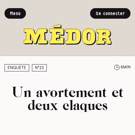
Menu
Se connecter
6min
Enquête
N°23
Un avortement et
deux claques