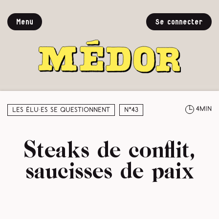
Menu
Se connecter
4min
Les élu·es se questionnent
N°43
Steaks de conflit,
saucisses de paix