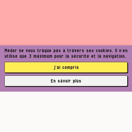
Médor ne vous traque pas à travers ses cookies. Il n’en
utilise que 3 maximum pour la sécurité et la navigation.
j’ai compris
En savoir plus
✘
3764 abonné·es
Pour un journalisme robuste.