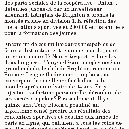
des parts sociales de la coopérative « Union »,
détenues jusque-là par un investisseur
allemand. L’Anglais de Brighton a promis la
montée rapide en division 1, la réfection des
installations sportives et 200 000 euros annuels
pour la formation des jeunes.
Encore un de ces milliardaires incapables de
faire la distinction entre un meneur de jeu et
un vrai numéro 6 ? Non. « Respect ! » dans les
deux langues… Tony-le-lézard a déjà sauvé un
grand malade, le club de Brighton, ramené en
Premier League (la division 1 anglaise, où
convergent les meilleurs footballeurs du
monde) après un calvaire de 34 ans. En y
injectant sa fortune personnelle, découlant de
ses succès au poker ? Pas seulement. Il y a
quinze ans, Tony Bloom a peaufiné un
algorithme censé prédire les résultats des
rencontres sportives et destiné aux firmes de
paris en ligne, qui pullulent à tous les coins de
rue. Il a cartonné avec Sportlizard, sa société de