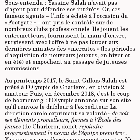
Sous-entendu : Yassine Salah n’avait pas
d’agent pour défendre ses intérêts. Or, ces
fameux agents – l’info a éclaté à l’occasion du
« Footgate » – ont pris le contrôle sur de
nombreux clubs professionnels. Ils jouent les
entremetteurs, fournissent la main-d’œuvre,
surgissent avec l’offre à ne pas louper aux
dernières minutes des « mercatos » (les périodes
d’acquisition de nouveaux joueurs, en hiver et
en été) et empochent au passage de juteuses
commissions.
Au printemps 2017, le Saint-Gillois Salah est
prêté à l’Olympic de Charleroi, en division 2
amateur. Puis, en décembre 2018, c’est le coup
de boomerang : l’Olympic annonce sur son site
qu’il renvoie le dribleur à l’expéditeur. La
direction carolo exprimant sa volonté
« de voir
ses éléments prometteurs, formés à l’École des
jeunes
(de Charleroi, donc)
, rejoindre
progressivement le noyau de l’équipe première ».
Yassine, y a pas d’accès au sommet pour toi. Ni