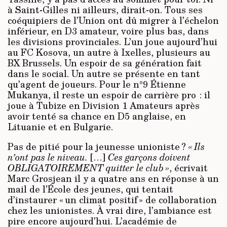
à Saint-Gilles ni ailleurs, dirait-on. Tous ses
coéquipiers de l’Union ont dû migrer à l’échelon
inférieur, en D3 amateur, voire plus bas, dans
les divisions provinciales. L’un joue aujourd’hui
au FC Kosova, un autre à Ixelles, plusieurs au
BX Brussels. Un espoir de sa génération fait
dans le social. Un autre se présente en tant
qu’agent de joueurs. Pour le n°9 Étienne
Mukanya, il reste un espoir de carrière pro : il
joue à Tubize en Division 1 Amateurs après
avoir tenté sa chance en D5 anglaise, en
Lituanie et en Bulgarie.
Pas de pitié pour la jeunesse unioniste ?
« Ils
n’ont pas le niveau.
[…]
Ces garçons doivent
OBLIGATOIREMENT quitter le club »
, écrivait
Marc Grosjean il y a quatre ans en réponse à un
mail de l’École des jeunes, qui tentait
d’instaurer « un climat positif » de collaboration
chez les unionistes. À vrai dire, l’ambiance est
pire encore aujourd’hui. L’académie de