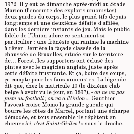
1972. Il y eut ce dimanche après-midi au Stade
Marien (l’enceinte des exploits unionistes) :
deux gardes du corps, le plus grand tifo depuis
longtemps et une deuxième défaite d’affilée,
dans les derniers instants de jeu. Mais le public
fidèle de l’Union adore ce sentiment si
particulier : une frénésie qui ranime la machine
à rêver. Derrière la façade classée de la
chaussée de Bruxelles, située sur le territoire
de… Forest, les supporters ont éclusé des
pintes avec le magicien anglais, juste après
cette défaite frustrante. Et ça, boire des coups,
ça compte pour les fans unionistes. La légende
dit que, chez le matricule 10 (le dixième club
belge à avoir vu le jour, en 1897),
« on ne va pas
juste au football ; on va à l’Union ».
Gauthier
l’avocat croise Momo la grande gueule qui
bourre les côtes de Marcel, portant une écharpe
démodée, et tous ensemble ils répètent en
chœur
« ici, c’est Saint-Gi-lles ! »
sous la drache.