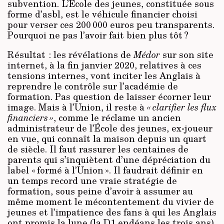
subvention. L’École des jeunes, constituée sous
forme d’asbl, est le véhicule financier choisi
pour verser ces 200 000 euros peu transparents.
Pourquoi ne pas l’avoir fait bien plus tôt ?
Résultat : les révélations de
Médor
sur son site
internet, à la fin janvier 2020, relatives à ces
tensions internes, vont inciter les Anglais à
reprendre le contrôle sur l’académie de
formation. Pas question de laisser écorner leur
image. Mais à l’Union, il reste à
« clarifier les flux
financiers »
, comme le réclame un ancien
administrateur de l’Éco­le des jeunes, ex-joueur
en vue, qui connaît la maison depuis un quart
de siècle. Il faut rassurer les centaines de
parents qui s’inquiètent d’une dépréciation du
label « formé à l’Union ». Il faudrait définir en
un temps record une vraie stratégie de
formation, sous peine d’avoir à assumer au
même moment le mécontentement du vivier de
jeunes et l’impatience des fans à qui les Anglais
ont promis la lune (la D1 endéans les trois ans).