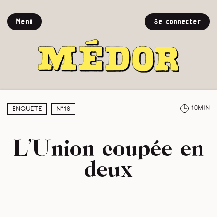
Menu
Se connecter
10min
Enquête
N°18
L’Union coupée en
deux