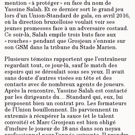
mention « à protéger » en face du nom de
Yassine Salah. Et ce dernier sort le grand jeu
lors d’un Union-Standard de gala, en avril 2016,
où la direction bruxelloise voulait voir ses
jeunes promesses face à un adversaire costaud.
Ce soir-là, Salah empile trois buts face aux
« rouches » pendant que Grosjean s’ennuie sur
son GSM dans la tribune du Stade Marien.
Plusieurs témoins rapportent que l’entraîneur
regardait tout, ce jour-là, sauf le match des
espoirs qui se déroulait sous ses yeux. Il avait
sans doute d’autres visées en tête et des
contacts avec de nombreux agents de joueurs.
Après la rencontre, Yassine Salah est contacté
par les dirigeants du… Standard qui, eux, lui
proposent bien un contrat pro. Les formateurs
de l’Union bouillonnent. Ils parviennent in
extremis à récupérer la sauce (et le talent
convoité) et Marc Grosjean est bien obligé
d’inclure le joueur de 18 ans dans son noyau
professionnel pour l’année suivante. Il prendra