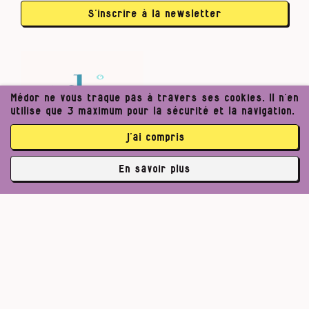
S’inscrire à la newsletter
Médor ne vous traque pas à travers ses cookies. Il n’en
utilise que 3 maximum pour la sécurité et la navigation.
j’ai compris
En savoir plus
✘
3762 abonné·es
Pour un journalisme robuste.
Lire l’appel de Médor