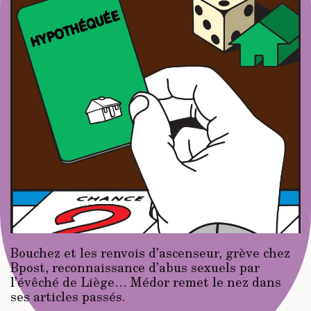
Bouchez et les renvois d’ascenseur, grève chez
Bpost, reconnaissance d’abus sexuels par
l’évêché de Liège… Médor remet le nez dans
ses articles passés.