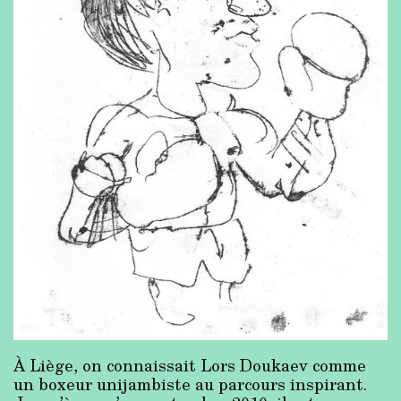
À Liège, on connaissait Lors Doukaev comme
un boxeur unijambiste au parcours inspirant.