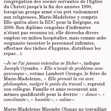
congrégation des soeurs servantes de l’Eglise
du Christ) jusqu’à la fin des années 1990,
lorsqu’un groupe armé s’en prit violemment
aux religieuses, Marie-Madeleine y compris.
Elle quitta alors la RDC pour la Belgique, en
2000. Son diplôme congolais d’infirmière
n’étant pas reconnu ici, elle décrocha divers
emplois en milieu hospitalier, mais comme aide-
soignante (assister le personnel infirmier,
effectuer des tâches d’hygiène, distribuer les
repas…).
«
Je ne l’ai jamais entendue se fâcher »
, indique
Joseph Oyombo. «
Elle n’avait de problème avec
quiconque »
, estime Lambert Oyongo, le frère de
Marie-Madeleine,. «
Elle prenait la vie avec
philosophie, malgré le poids du travail »
, reprend
son collègue. Famille et amis recourent aux
mêmes qualificatifs pour la décrire : «
douce »
, «
conciliante »
, «
humble »
, «
calme »
.
Marie-Madeleine Mpembe Olongo ne travaillait