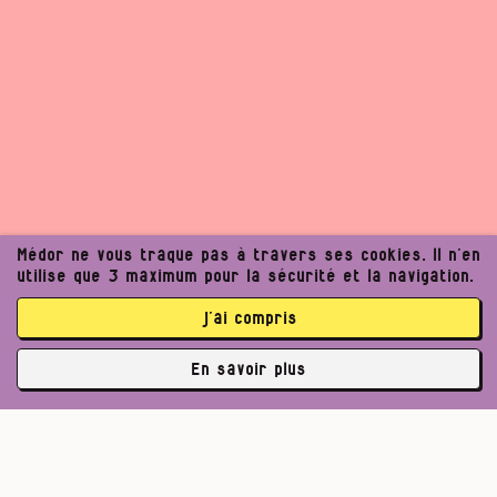
Médor ne vous traque pas à travers ses cookies. Il n’en
utilise que 3 maximum pour la sécurité et la navigation.
j’ai compris
En savoir plus
✘
3764 abonné·es