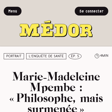
Menu
Se connecter
4min
Portrait
L’enquête de santé
ép. 5
Marie-Madeleine
Mpembe :
« Philosophe, mais
surmenée »