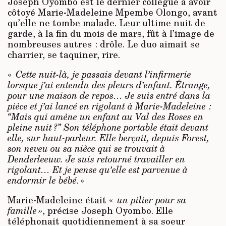
Joseph Oyombo est le dernier collègue à avoir
côtoyé Marie-Madeleine Mpembe Olongo, avant
qu’elle ne tombe malade. Leur ultime nuit de
garde, à la fin du mois de mars, fût à l’image de
nombreuses autres : drôle. Le duo aimait se
charrier, se taquiner, rire.
«
Cette nuit-là, je passais devant l’infirmerie
lorsque j’ai entendu des pleurs d’enfant. Étrange,
pour une maison de repos… Je suis entré dans la
pièce et j’ai lancé en rigolant à Marie-Madeleine :
“Mais qui amène un enfant au Val des Roses en
pleine nuit ?” Son téléphone portable était devant
elle, sur haut-parleur. Elle berçait, depuis Forest,
son neveu ou sa nièce qui se trouvait à
Denderleeuw. Je suis retourné travailler en
rigolant… Et je pense qu’elle est parvenue à
endormir le bébé
. »
Marie-Madeleine était «
un pilier pour sa
famille »
, précise Joseph Oyombo. Elle
téléphonait quotidiennement à sa soeur