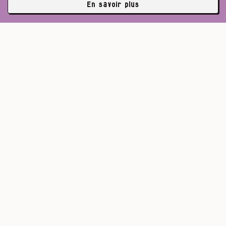
En savoir plus
✘
3762 abonné·es
Pour un journalisme robuste.
Lire l’appel de Médor
S’abonner