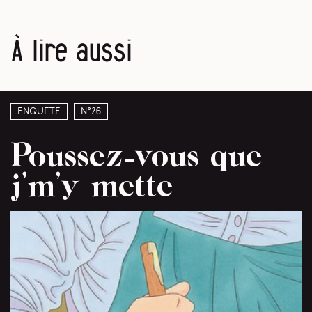
À lire aussi
Enquête
N°26
Poussez-vous que
j’m’y mette