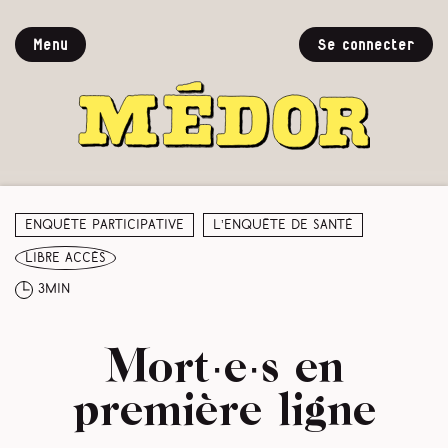
Menu
Se connecter
Enquête participative
L’enquête de santé
libre accès
3min
Mort·e·s en
première ligne