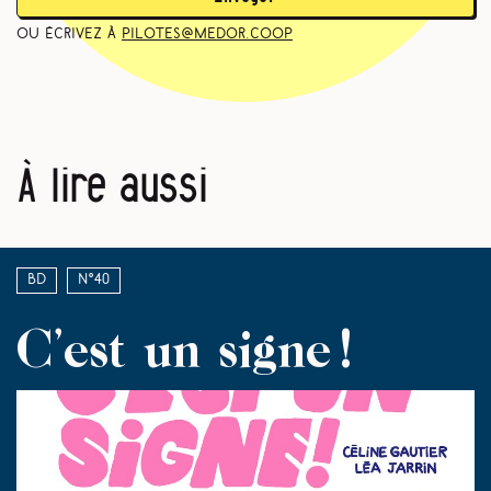
ou écrivez à
pilotes@medor.coop
À lire aussi
BD
N°40
C’est un signe !