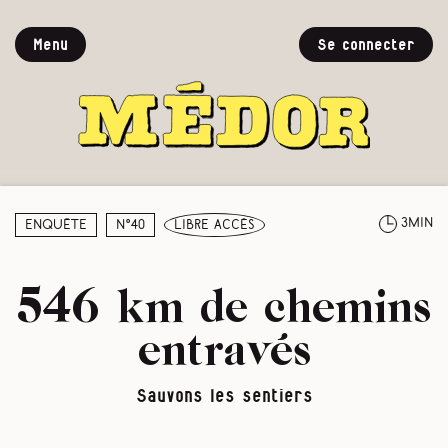
Menu
Se connecter
3min
Enquête
N°40
libre accès
546 km de chemins
entravés
Sauvons les sentiers