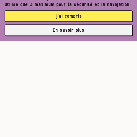
utilise que 3 maximum pour la sécurité et la navigation.
j’ai compris
En savoir plus
✘
3762 abonné·es
Pour un journalisme robuste.
Lire l’appel de Médor
S’abonner