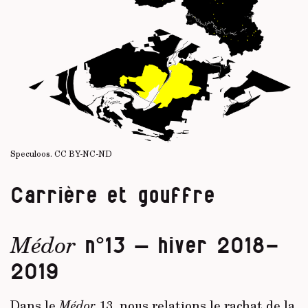
Speculoos.
CC BY-NC-ND
Carrière et gouffre
Médor
n°13 – hiver 2018-
2019
Dans le
Médor
13, nous relations le
rachat de la