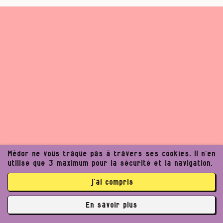
Médor ne vous traque pas à travers ses cookies. Il n’en
utilise que 3 maximum pour la sécurité et la navigation.
j’ai compris
En savoir plus
✘