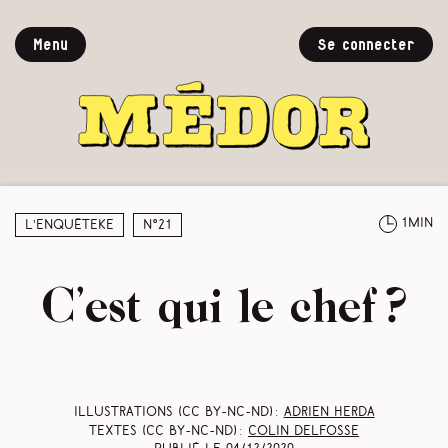
Menu
Se connecter
1min
L’enquêteke
N°21
C’est qui le chef ?
Illustrations (CC BY-NC-ND) :
Adrien Herda
Textes (CC BY-NC-ND) :
Colin Delfosse