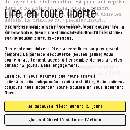
du foyer. Cette information est pourtant reprise
dans le Registre national, auquel nombre
Lire, en toute liberté
d’institutions ont accès. Le diable est dans les
détails. Le principe du « premier inscrit,
premier servi », qui vise à établir une égalité
Cet article semble vous intéresser. Vous pouvez lire la
des genres, pose un couac, si les cohabitants
suite à votre aise : c’est un cadeau. Il suffit de cliquer
sont en désaccord.
sur le bouton blanc, ci-dessous.
Nos contenus doivent être accessibles au plus grand
Pas clair
nombre. La période découverte (bouton jaune) vous
donne gratuitement accès à l’ensemble de nos articles
Selon le SPF intérieur, être désigné titulaire
durant 15 jours, sans engagement.
n’entraîne aucun privilège. Mais Onem, CPAS
Ensuite, si vous estimez que notre travail
font usage du Registre national pour
journalistique indépendant (vous) est utile, vous pourrez
catégoriser les demandeurs d’aides sociales.
toujours nous apporter votre soutien en vous abonnant.
Avec une incidence directe sur le montant des
Merci
allocations. Un cohabitant touche moins qu’un
isolé qui touche moins qu’un chef de famille !
Je découvre Médor durant 15 jours
Pour Yves Martens, du Collectif solidarité
contre l’exclusion, c’est ce statut de cohabitant
Je lis d’abord la suite de l’article
en lui-même qui est …