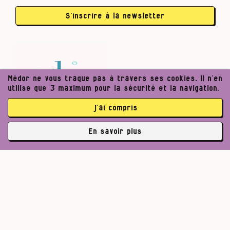
S’inscrire à la newsletter
Médor ne vous traque pas à travers ses cookies. Il n’en
utilise que 3 maximum pour la sécurité et la navigation.
j’ai compris
En savoir plus
✘
abonné·es
Pour un journalisme robuste.
Lire l’appel de Médor